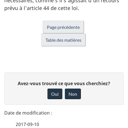
nécessaires, comme s'il s'agissait d'un recours
prévu à l'article 44 de cette loi.
Page précédente
Table des matières
D
D
Avez-vous trouvé ce que vous cherchiez?
é
o
Oui
Non
n
t
n
a
e
2017-09-10
i
z