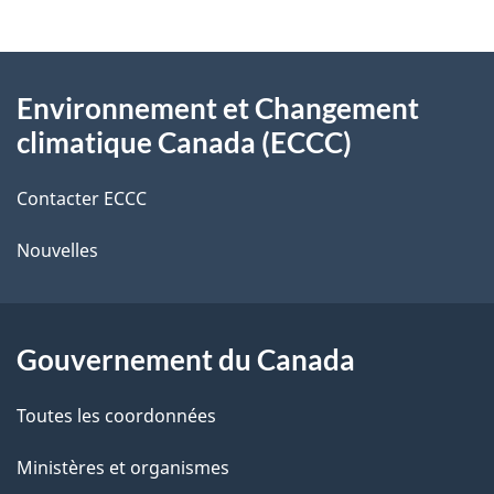
v
l
o
À
s
t
Environnement et Changement
propos
r
d
climatique Canada (ECCC)
de
e
e
r
Contacter ECCC
ce
l
é
Nouvelles
site
t
a
r
p
o
Gouvernement du Canada
a
a
c
g
Toutes les coordonnées
t
e
Ministères et organismes
i