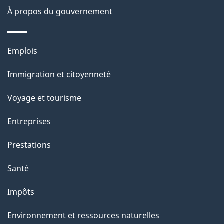
o
À propos du gouvernement
n
s
Thèmes
u
Emplois
et
r
Immigration et citoyenneté
sujets
c
e
Voyage et tourisme
t
Entreprises
t
e
Prestations
p
Santé
a
g
Impôts
e
Environnement et ressources naturelles