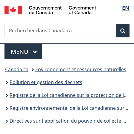
/
Sélec
EN
Passer
Passer
Passer
Government
au
à
à
de
of
contenu
«
la
Canada
Recherche
Rechercher
principal
Au
version
Rec
la
dans
sujet
HTML
Canada.ca
du
simplifiée
langu
Menu
gouvernement
MENU
PRINCIPAL
»
Vous
Canada.ca
Environnement et ressources naturelles
êtes
Pollution et gestion des déchets
ici :
Registre de la Loi canadienne sur la protection de l’environnement
Registre environnemental de la Loi canadienne sur la protection de l’environnement : publications
Directives sur l'application du pouvoir de collecte d'information