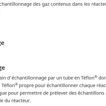
chantillonnage des gaz contenus dans les réact
.
ge
ge
®
rain d'échantillonnage par un tube en Téflon
don
®
 Téflon
propre pour échantillonner chaque réact
gue pour permettre de prélever des échantillons au
le du réacteur.