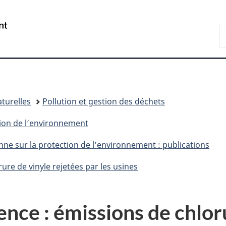
Passer
Passer
Passer
au
à
à
/
R
contenu
«
la
Government
d
principal
Au
version
of
C
sujet
HTML
Canada
du
simplifiée
gouvernement
»
turelles
Pollution et gestion des déchets
tion de l’environnement
nne sur la protection de l’environnement : publications
re de vinyle rejetées par les usines
nce : émissions de chlor