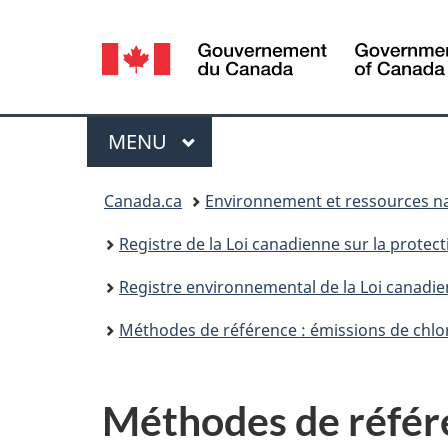
Sélection
de
la
Menu
MENU
PRINCIPAL
langue
Vous
Canada.ca
Environnement et ressources na
êtes
Registre de la Loi canadienne sur la protec
ici :
Registre environnemental de la Loi canadie
Méthodes de référence : émissions de chloru
Méthodes de référe