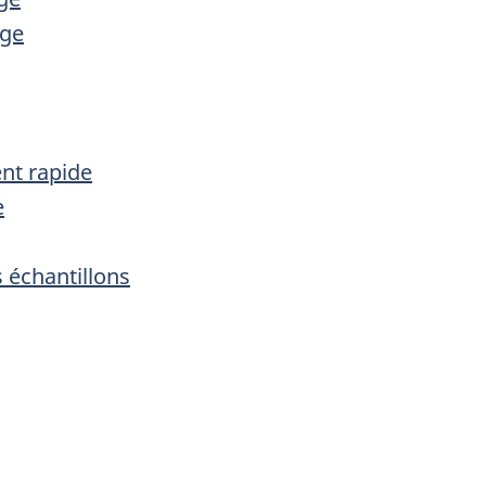
age
nt rapide
e
 échantillons