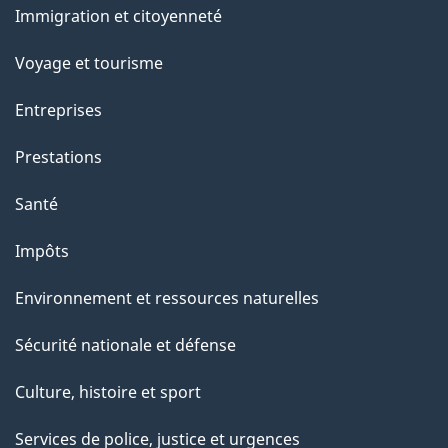
r
Immigration et citoyenneté
sujets
c
e
Voyage et tourisme
t
Entreprises
t
e
Prestations
p
Santé
a
g
Impôts
e
Environnement et ressources naturelles
Sécurité nationale et défense
Culture, histoire et sport
Services de police, justice et urgences