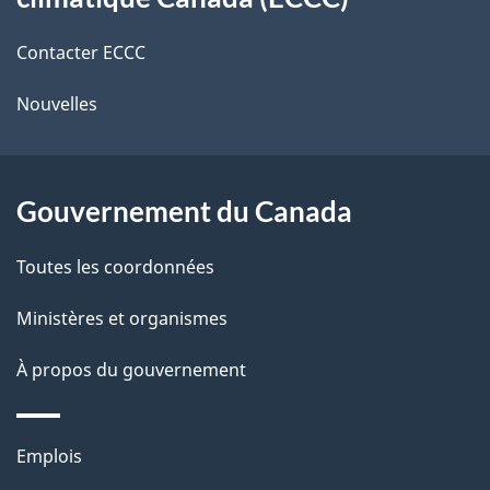
de
e
e
r
Contacter ECCC
ce
l
é
Nouvelles
site
t
a
r
p
o
Gouvernement du Canada
a
a
c
g
Toutes les coordonnées
t
e
Ministères et organismes
i
o
À propos du gouvernement
n
s
Thèmes
u
Emplois
et