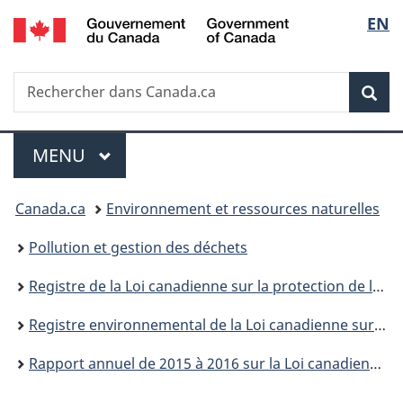
/
Sélec
EN
Passer
Passer
Passer
Government
au
à
à
de
of
contenu
«
la
Canada
Recherche
Rechercher
principal
Au
version
Rec
la
dans
sujet
HTML
Canada.ca
du
simplifiée
langu
Menu
gouvernement
MENU
PRINCIPAL
»
Vous
Canada.ca
Environnement et ressources naturelles
êtes
Pollution et gestion des déchets
ici :
Registre de la Loi canadienne sur la protection de l’environnement
Registre environnemental de la Loi canadienne sur la protection de l’environnement : publications
Rapport annuel de 2015 à 2016 sur la Loi canadienne sur la protection de l'environnement