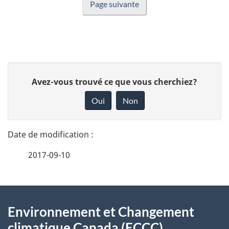
Page suivante
D
D
Avez-vous trouvé ce que vous cherchiez?
é
o
Oui
Non
n
t
n
a
e
2017-09-10
i
z
v
l
o
À
s
t
Environnement et Changement
propos
r
d
climatique Canada (ECCC)