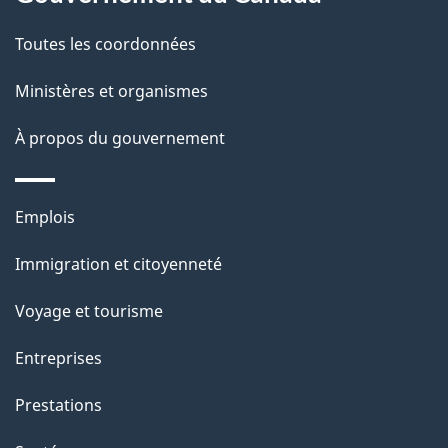
a
a
c
g
Toutes les coordonnées
t
e
Ministères et organismes
i
o
À propos du gouvernement
n
s
Thèmes
u
Emplois
et
r
Immigration et citoyenneté
sujets
c
e
Voyage et tourisme
t
Entreprises
t
e
Prestations
p