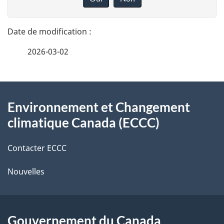
n
t
n
a
e
2026-03-02
i
z
v
l
o
À
s
t
Environnement et Changement
propos
r
d
climatique Canada (ECCC)
de
e
e
r
Contacter ECCC
ce
l
é
Nouvelles
site
t
a
r
p
o
Gouvernement du Canada