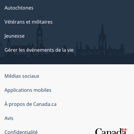
Autochtones
Vétérans et militaires
Jeunesse
Gérer les événements de la vie
Organisation
Médias sociaux
du
Applications mobiles
gouvernement
du
À propos de Canada.ca
Canada
Avis
Confidentialité