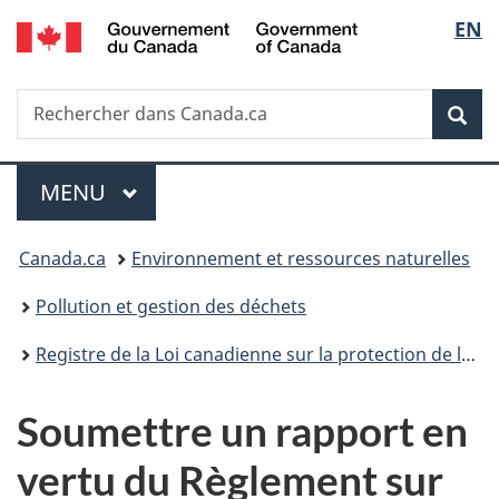
/
Sélec
EN
Passer
Passer
Passer
Government
au
à
à
de
of
contenu
«
la
Canada
Recherche
Rechercher
principal
Au
version
Rec
la
dans
sujet
HTML
Canada.ca
du
simplifiée
langu
Menu
gouvernement
MENU
PRINCIPAL
»
Vous
Canada.ca
Environnement et ressources naturelles
êtes
Pollution et gestion des déchets
ici :
Registre de la Loi canadienne sur la protection de l’environnement
Soumettre un rapport en
vertu du Règlement sur