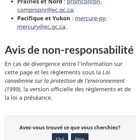
Prairies et Nord
:
promconrpn-
compropnr@ec.gc.ca
;
Pacifique et Yukon
:
mercure-py-
mercury@ec.gc.ca
.
Avis de non-responsabilité
En cas de divergence entre l’information sur
cette page et les règlements sous la
Loi
canadienne sur la protection de l'environnement
(1999)
, la version officielle des règlements et de
la loi a préséance.
D
D
Avez-vous trouvé ce que vous cherchiez?
é
o
Oui
Non