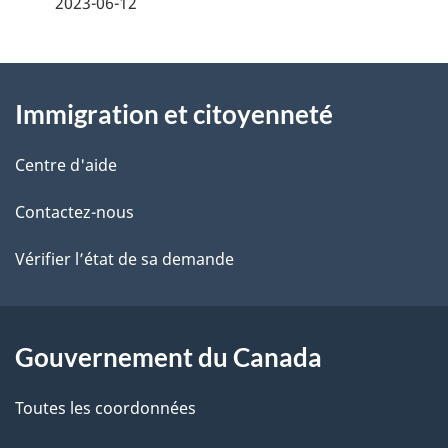
2023-06-12
t
À
a
Immigration et citoyenneté
propos
i
de
l
Centre d'aide
ce
s
Contactez-nous
site
d
Vérifier l’état de sa demande
e
l
Gouvernement du Canada
a
Toutes les coordonnées
p