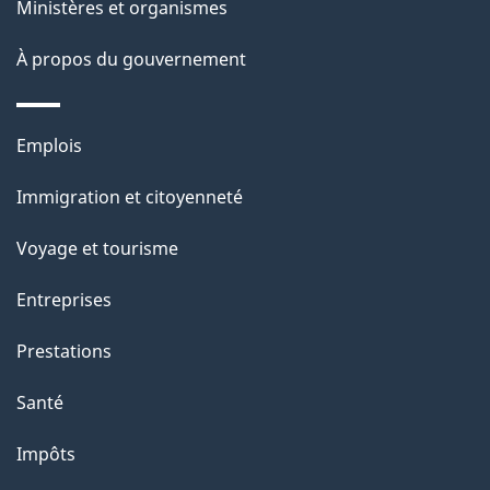
Ministères et organismes
a
À propos du gouvernement
g
e
Thèmes
Emplois
et
Immigration et citoyenneté
sujets
Voyage et tourisme
Entreprises
Prestations
Santé
Impôts