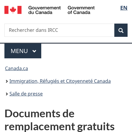
/
Sélec
EN
Passer
Passer
Passer
Government
au
à
à
de
of
contenu
«
la
Canada
Recherche
Rechercher
principal
Au
version
Rec
la
dans
sujet
HTML
IRCC
du
simplifiée
langu
Menu
gouvernement
MENU
PRINCIPAL
»
Vous
Canada.ca
êtes
Immigration, Réfugiés et Citoyenneté Canada
ici :
Salle de presse
Documents de
remplacement gratuits