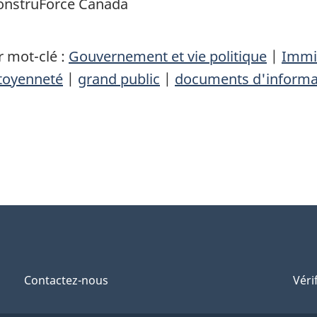
 ConstruForce Canada
 mot-clé :
Gouvernement et vie politique
|
Immig
itoyenneté
|
grand public
|
documents d'informa
Contactez-nous
Véri