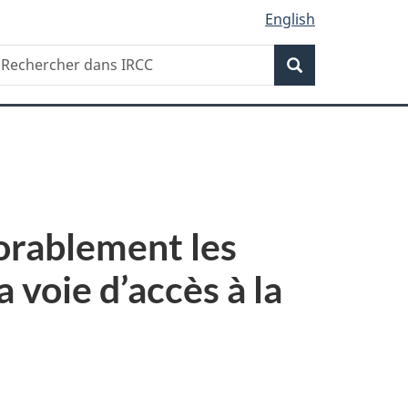
English
Recherche
echercher
Recherche
ans
RCC
vorablement les
 voie d’accès à la