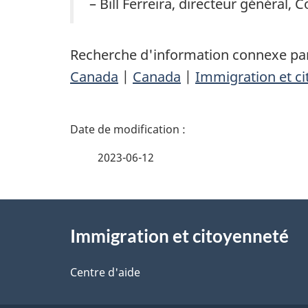
– Bill Ferreira, directeur général,
Recherche d'information connexe par
Canada
|
Canada
|
Immigration et c
D
é
2023-06-12
t
À
a
Immigration et citoyenneté
propos
i
de
Centre d'aide
l