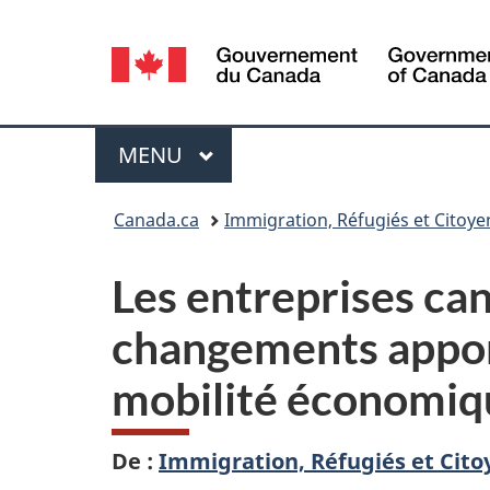
Sélection
de
la
Menu
MENU
PRINCIPAL
langue
Vous
Canada.ca
Immigration, Réfugiés et Citoy
êtes
Les entreprises ca
ici :
changements apporté
mobilité économi
De :
Immigration, Réfugiés et Cit