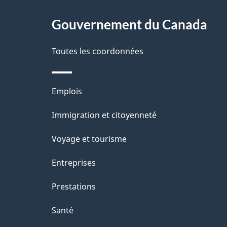
ce
s
site
Gouvernement du Canada
d
e
Toutes les coordonnées
l
Thèmes
Emplois
a
et
Immigration et citoyenneté
p
sujets
Voyage et tourisme
a
Entreprises
g
Prestations
e
Santé