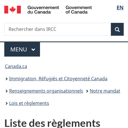
/
Sélec
EN
Passer
Passer
Passer
Government
au
à
à
de
of
contenu
«
la
Canada
Recherche
Rechercher
principal
Au
version
Rec
la
dans
sujet
HTML
IRCC
du
simplifiée
langu
Menu
gouvernement
MENU
PRINCIPAL
»
Vous
Canada.ca
êtes
Immigration, Réfugiés et Citoyenneté Canada
ici :
Renseignements organisationnels
Notre mandat
Lois et règlements
Liste des règlements