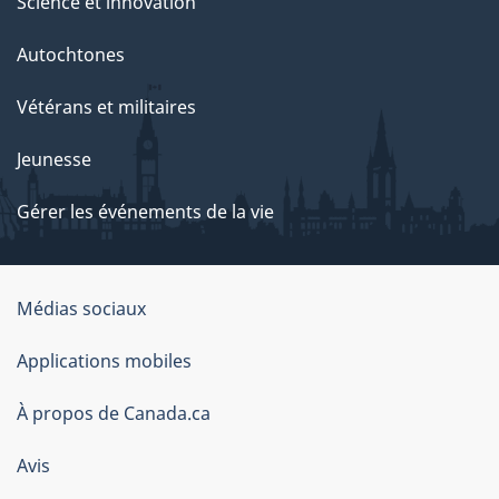
Science et innovation
Autochtones
Vétérans et militaires
Jeunesse
Gérer les événements de la vie
Organisation
Médias sociaux
du
Applications mobiles
gouvernement
du
À propos de Canada.ca
Canada
Avis