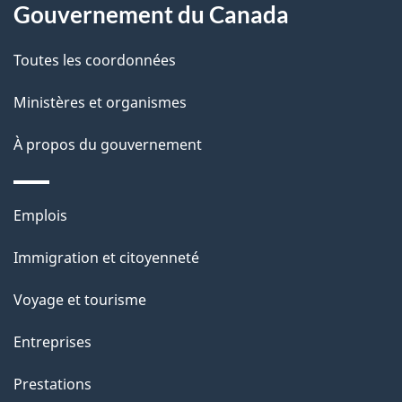
l
Gouvernement du Canada
a
Toutes les coordonnées
p
Ministères et organismes
a
À propos du gouvernement
g
e
Thèmes
Emplois
et
Immigration et citoyenneté
sujets
Voyage et tourisme
Entreprises
Prestations