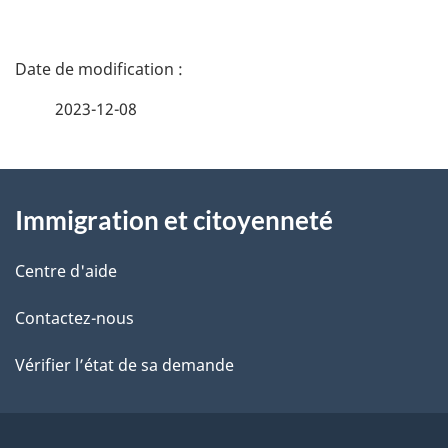
D
é
2023-12-08
t
À
a
Immigration et citoyenneté
propos
i
de
l
Centre d'aide
ce
s
Contactez-nous
site
d
Vérifier l’état de sa demande
e