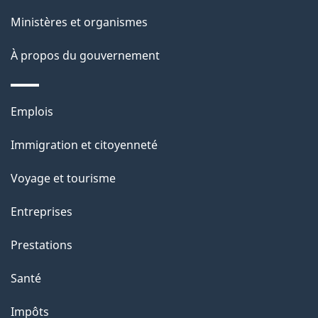
p
Ministères et organismes
a
À propos du gouvernement
g
e
Thèmes
Emplois
et
Immigration et citoyenneté
sujets
Voyage et tourisme
Entreprises
Prestations
Santé
Impôts