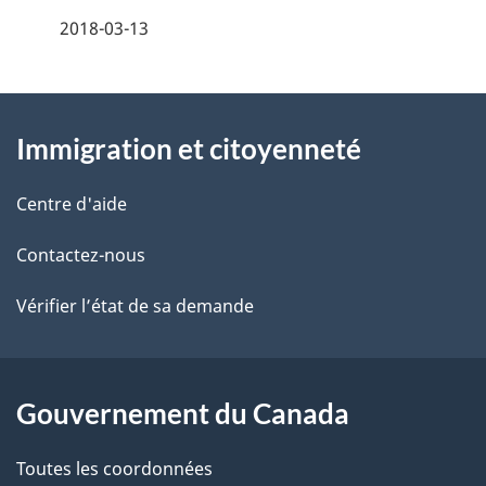
é
2018-03-13
t
À
a
Immigration et citoyenneté
propos
i
de
l
Centre d'aide
ce
s
Contactez-nous
site
d
Vérifier l’état de sa demande
e
l
Gouvernement du Canada
a
Toutes les coordonnées