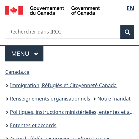
/
Sélec
EN
Passer
Passer
Passer
Government
au
à
à
de
of
contenu
«
la
Canada
Recherche
Rechercher
principal
Au
version
Rec
la
dans
sujet
HTML
IRCC
du
simplifiée
langu
Menu
gouvernement
MENU
PRINCIPAL
»
Vous
Canada.ca
êtes
Immigration, Réfugiés et Citoyenneté Canada
ici :
Renseignements organisationnels
Notre mandat
Politiques, instructions ministérielles, ententes et accords
Ententes et accords
Accords fédéraux-provinciaux/territoriaux