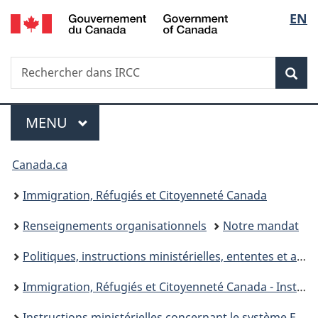
/
Sélec
EN
Passer
Passer
Passer
Government
au
à
à
de
of
contenu
«
la
Canada
Recherche
Rechercher
principal
Au
version
Rec
la
dans
sujet
HTML
IRCC
du
simplifiée
langu
Menu
gouvernement
MENU
PRINCIPAL
»
Vous
Canada.ca
êtes
Immigration, Réfugiés et Citoyenneté Canada
ici :
Renseignements organisationnels
Notre mandat
Politiques, instructions ministérielles, ententes et accords
Immigration, Réfugiés et Citoyenneté Canada - Instructions ministérielles
Instructions ministérielles concernant le système Entrée Express