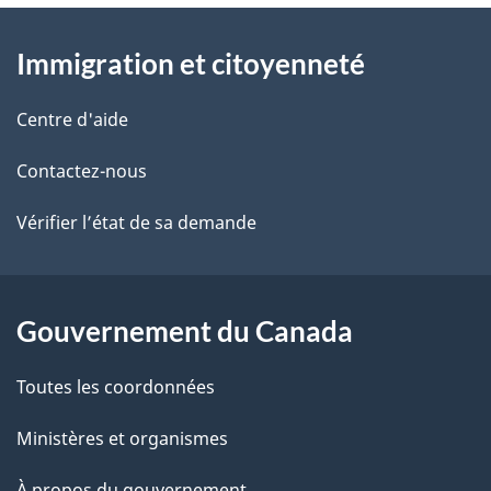
À
a
Immigration et citoyenneté
propos
i
de
l
Centre d'aide
ce
s
Contactez-nous
site
d
Vérifier l’état de sa demande
e
l
Gouvernement du Canada
a
Toutes les coordonnées
p
Ministères et organismes
a
À propos du gouvernement