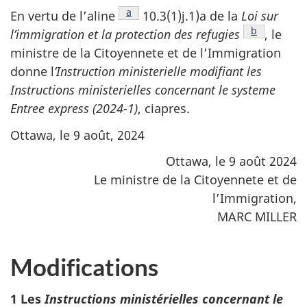
Note de bas de page
a
En vertu de l’aline
10.3(1)j.1)a de la
Loi sur
Note de bas
b
l’immigration et la protection des refugies
, le
ministre de la Citoyennete et de l’Immigration
donne l
’Instruction ministerielle modifiant les
Instructions ministerielles concernant le systeme
Entree express (2024-1)
, ciapres.
Ottawa, le 9 août, 2024
Ottawa, le 9 août 2024
Le ministre de la Citoyennete et de
l’Immigration,
MARC MILLER
Modifications
1 Les
Instructions ministérielles concernant le