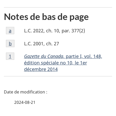
Notes de bas de page
Notes
L.C. 2022, ch. 10, par. 377(2)
Retour à la référence de la note de bas de page
a
Référent
de
Notes
bas
L.C. 2001, ch. 27
Retour à la référence de la note de bas de page
b
Référent
de
de
1
bas
page
Gazette du Canada
, partie I, vol. 148,
Retour à la référence de la note de bas de page
1
de
a
édition spéciale no 10, le 1er
page
décembre 2014
b
D
é
2024-08-21
t