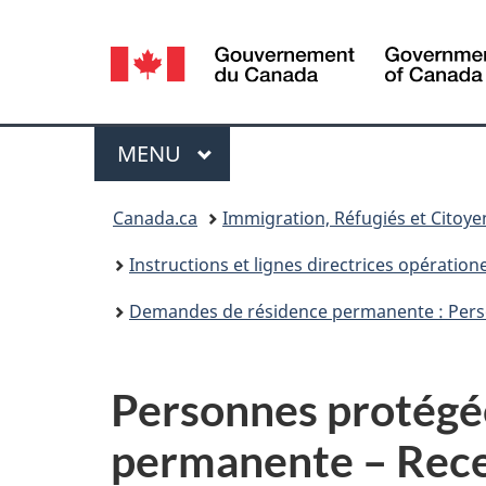
Sélection
de
la
Menu
MENU
PRINCIPAL
langue
Vous
Canada.ca
Immigration, Réfugiés et Citoy
êtes
Instructions et lignes directrices opératione
ici :
Demandes de résidence permanente : Per
Personnes protégé
permanente – Rece