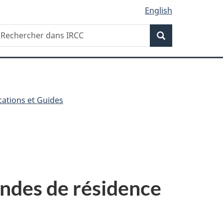
English
Recherche
echercher
Recherche
ans
RCC
cations et Guides
ndes de résidence