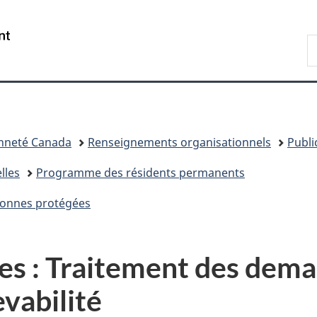
Passer
Passer
Passer
au
à
à
/
R
contenu
«
la
Government
d
principal
Au
version
of
I
sujet
HTML
Canada
du
simplifiée
gouvernement
»
enneté Canada
Renseignements organisationnels
Publi
lles
Programme des résidents permanents
sonnes protégées
es : Traitement des dema
vabilité