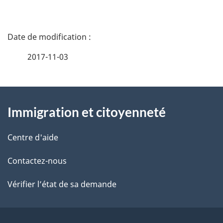
D
é
2017-11-03
t
À
a
Immigration et citoyenneté
propos
i
de
l
Centre d'aide
ce
s
Contactez-nous
site
d
Vérifier l’état de sa demande
e