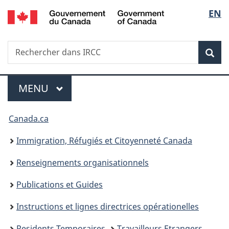
/
Sélec
EN
Passer
Passer
Passer
Government
au
à
à
de
of
contenu
«
la
Canada
Recherche
Rechercher
principal
Au
version
Rec
la
dans
sujet
HTML
IRCC
du
simplifiée
langu
Menu
gouvernement
MENU
PRINCIPAL
»
Vous
Canada.ca
êtes
Immigration, Réfugiés et Citoyenneté Canada
ici :
Renseignements organisationnels
Publications et Guides
Instructions et lignes directrices opérationelles
Residents Temporaires
Travailleurs Etrangers