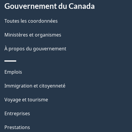
l
Gouvernement du Canada
a
Toutes les coordonnées
p
Ministères et organismes
a
À propos du gouvernement
g
e
Thèmes
Emplois
et
Immigration et citoyenneté
sujets
Voyage et tourisme
Entreprises
Prestations