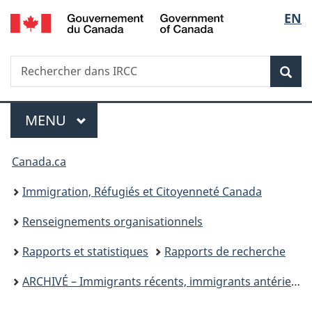
/
Sélec
EN
Passer
Passer
Passer
Government
au
à
à
de
of
contenu
«
la
Canada
Recherche
Rechercher
principal
Au
version
Rec
la
dans
sujet
HTML
IRCC
du
simplifiée
langu
Menu
gouvernement
MENU
PRINCIPAL
»
Vous
Canada.ca
êtes
Immigration, Réfugiés et Citoyenneté Canada
ici :
Renseignements organisationnels
Rapports et statistiques
Rapports de recherche
ARCHIVÉ – Immigrants récents, immigrants antérieurs et natifs du Canada : association aux identités collectives