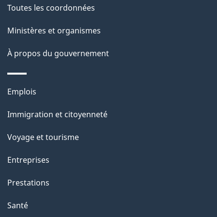
Toutes les coordonnées
p
Ministères et organismes
a
À propos du gouvernement
g
e
Thèmes
Emplois
et
Immigration et citoyenneté
sujets
Voyage et tourisme
Entreprises
Prestations
Santé