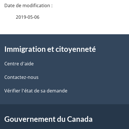
D
é
2019-05-06
t
À
a
Immigration et citoyenneté
propos
i
de
l
Centre d'aide
ce
s
Contactez-nous
site
d
Vérifier l’état de sa demande
e
l
Gouvernement du Canada
a