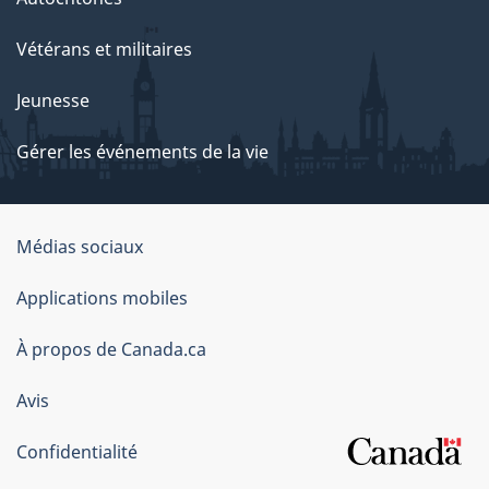
Vétérans et militaires
Jeunesse
Gérer les événements de la vie
Organisation
Médias sociaux
du
Applications mobiles
gouvernement
du
À propos de Canada.ca
Canada
Avis
Confidentialité