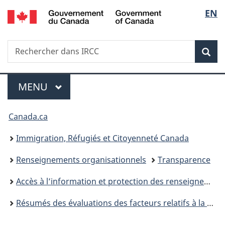
/
Sélec
EN
Passer
Passer
Passer
Government
au
à
à
de
of
contenu
«
la
Canada
Recherche
Rechercher
principal
Au
version
Rec
la
dans
sujet
HTML
IRCC
du
simplifiée
langu
Menu
gouvernement
MENU
PRINCIPAL
»
Vous
Canada.ca
êtes
Immigration, Réfugiés et Citoyenneté Canada
ici :
Renseignements organisationnels
Transparence
Accès à l’information et protection des renseignements personnels
Résumés des évaluations des facteurs relatifs à la vie privée (EFPV) d’Immigration, Réfugiés et Citoyenneté Canada