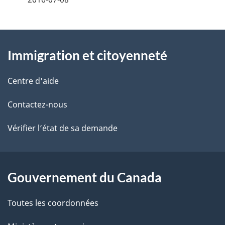
t
À
a
Immigration et citoyenneté
propos
i
de
l
Centre d'aide
ce
s
Contactez-nous
site
d
Vérifier l’état de sa demande
e
l
Gouvernement du Canada
a
Toutes les coordonnées
p