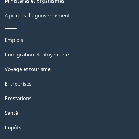
Ministères et organismes
a
À propos du gouvernement
g
e
Thèmes
Emplois
et
Immigration et citoyenneté
sujets
Voyage et tourisme
Entreprises
Prestations
Santé
Impôts