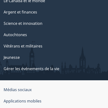
Le Canada et le monde
Argent et finances
Science et innovation
Autochtones
Vétérans et militaires
Jeunesse
Gérer les événements de la vie
Organisation
Médias sociaux
du
Applications mobiles
gouvernement