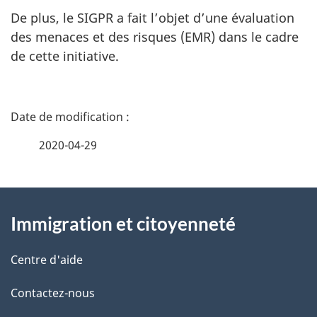
De plus, le SIGPR a fait l’objet d’une évaluation
des menaces et des risques (EMR) dans le cadre
de cette initiative.
D
é
2020-04-29
t
À
a
Immigration et citoyenneté
propos
i
de
l
Centre d'aide
ce
s
Contactez-nous