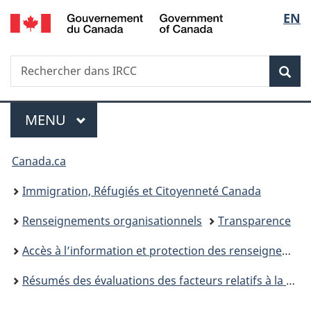
/
Sélec
EN
Passer
Passer
Passer
Government
au
à
à
de
of
contenu
«
la
Canada
Recherche
Rechercher
principal
Au
version
Rec
la
dans
sujet
HTML
IRCC
du
simplifiée
langu
Menu
gouvernement
MENU
PRINCIPAL
»
Vous
Canada.ca
êtes
Immigration, Réfugiés et Citoyenneté Canada
ici :
Renseignements organisationnels
Transparence
Accès à l’information et protection des renseignements personnels
Résumés des évaluations des facteurs relatifs à la vie privée (EFPV) d’Immigration, Réfugiés et Citoyenneté Canada