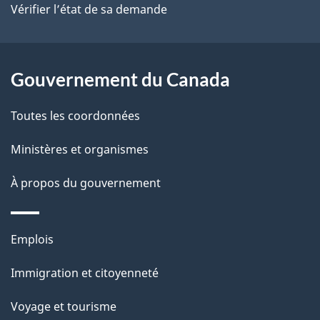
site
d
Vérifier l’état de sa demande
e
l
Gouvernement du Canada
a
Toutes les coordonnées
p
Ministères et organismes
a
À propos du gouvernement
g
e
Thèmes
Emplois
et
Immigration et citoyenneté
sujets
Voyage et tourisme