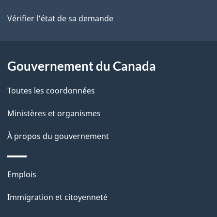
site
d
Vérifier l’état de sa demande
e
l
Gouvernement du Canada
a
Toutes les coordonnées
p
Ministères et organismes
a
À propos du gouvernement
g
e
Thèmes
Emplois
et
Immigration et citoyenneté
sujets