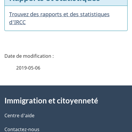
Trouvez des rapports et des statistiques
d'IRCC
D
é
2019-05-06
t
À
a
Immigration et citoyenneté
propos
i
de
l
Centre d'aide
ce
s
Contactez-nous