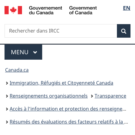
/
Sélec
EN
Passer
Passer
Passer
Government
au
à
à
de
of
contenu
«
la
Canada
Recherche
Rechercher
principal
Au
version
Rec
la
dans
sujet
HTML
IRCC
du
simplifiée
langu
Menu
gouvernement
MENU
PRINCIPAL
»
Vous
Canada.ca
êtes
Immigration, Réfugiés et Citoyenneté Canada
ici :
Renseignements organisationnels
Transparence
Accès à l’information et protection des renseignements personnels
Résumés des évaluations des facteurs relatifs à la vie privée (EFPV) d’Immigration, Réfugiés et Citoyenneté Canada