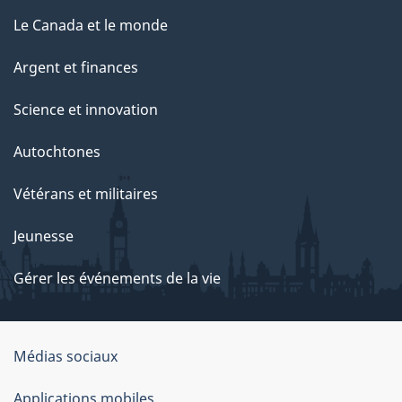
Le Canada et le monde
Argent et finances
Science et innovation
Autochtones
Vétérans et militaires
Jeunesse
Gérer les événements de la vie
Organisation
Médias sociaux
du
Applications mobiles