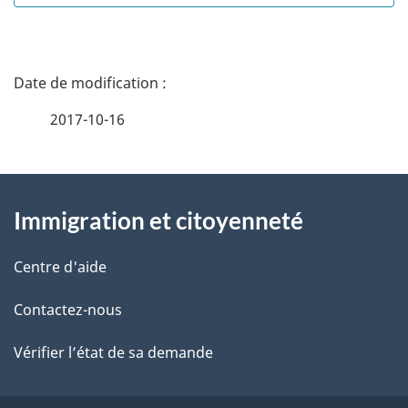
d
e
D
t
é
2017-10-16
t
t
e
À
a
Immigration et citoyenneté
propos
i
de
l
Centre d'aide
ce
s
Contactez-nous
site
d
Vérifier l’état de sa demande
e