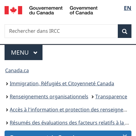
/
Sélec
EN
Passer
Passer
Passer
Passer
Government
au
au
à
à
de
of
Gestionnaire
contenu
«
la
Canada
Recherche
Rechercher
des
principal
Au
version
Rec
la
dans
Invitations
sujet
HTML
IRCC
du
simplifiée
langu
Menu
gouvernement
MENU
PRINCIPAL
»
Vous
Canada.ca
êtes
Immigration, Réfugiés et Citoyenneté Canada
ici :
Renseignements organisationnels
Transparence
Accès à l’information et protection des renseignements personnels
Résumés des évaluations des facteurs relatifs à la vie privée (EFPV) d’Immigration, Réfugiés et Citoyenneté Canada