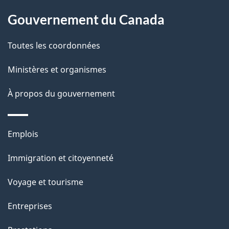
l
Gouvernement du Canada
a
Toutes les coordonnées
p
Ministères et organismes
a
À propos du gouvernement
g
e
Thèmes
Emplois
et
Immigration et citoyenneté
sujets
Voyage et tourisme
Entreprises