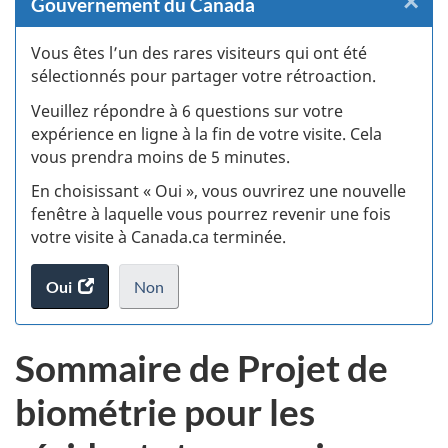
×
F
Gouvernement du Canada
:
Vous êtes l’un des rares visiteurs qui ont été
sélectionnés pour partager votre rétroaction.
S
Veuillez répondre à 6 questions sur votre
d
expérience en ligne à la fin de votre visite. Cela
vous prendra moins de 5 minutes.
si
En choisissant « Oui », vous ouvrirez une nouvelle
w
fenêtre à laquelle vous pourrez revenir une fois
votre visite à Canada.ca terminée.
(t
Oui
accéder
Non
d
au
je
.
sondage.
ne
Sommaire de Projet de
veux
pas
biométrie pour les
participer
au
sondage