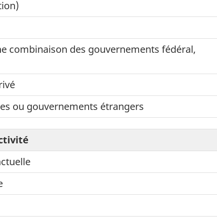
tion)
une combinaison des gouvernements fédéral,
rivé
ales ou gouvernements étrangers
tivité
ctuelle
e