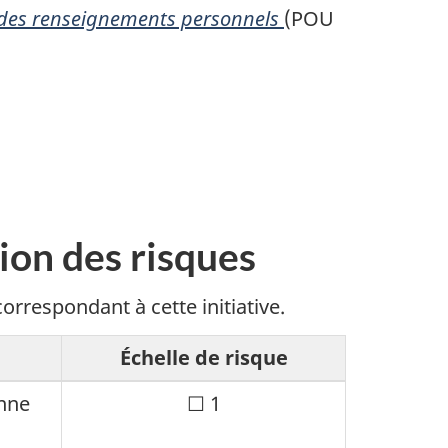
ion des renseignements personnels
(POU
tion des risques
orrespondant à cette initiative.
Échelle de risque
onne
Case
☐ 1
à