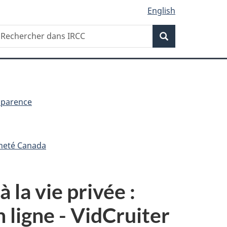
English
Recherche
echercher
Recherche
ans
RCC
sparence
nneté Canada
 la vie privée :
 ligne - VidCruiter