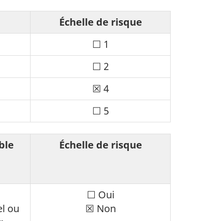
à
:
cocher
décoché
Échelle de risque
:
coché
Case
☐ 1
à
Case
☐ 2
cocher
à
:
Case
☒ 4
cocher
décoché
à
:
Case
☐ 5
cocher
décoché
à
:
cocher
coché
ble
Échelle de risque
:
décoché
Case
☐ Oui
el ou
Case
☒ Non
à