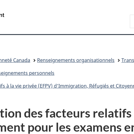
Passer
Passer
Passer
au
à
à
/
R
contenu
«
la
Government
d
principal
Au
version
of
I
sujet
HTML
Canada
du
simplifiée
gouvernement
»
enneté Canada
Renseignements organisationnels
Tran
enseignements personnels
fs à la vie privée (EFPV) d’Immigration, Réfugiés et Citoye
on des facteurs relatifs à
ment pour les examens en