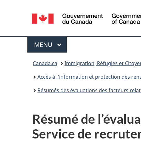
Sélection
de
la
Menu
MENU
PRINCIPAL
langue
Vous
Canada.ca
Immigration, Réfugiés et Citoy
êtes
Accès à l’information et protection des r
ici :
Résumés des évaluations des facteurs relati
Résumé de l’évaluati
Service de recrute