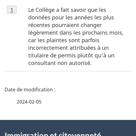
Note
Le Collège a fait savoir que les
Retour à la référence de la note de bas de page
1
de
données pour les années les plus
bas
récentes pourraient changer
de
légèrement dans les prochains mois,
page
car les plaintes sont parfois
1
incorrectement attribuées à un
titulaire de permis plutôt qu’à un
consultant non autorisé.
D
é
2024-02-05
t
À
a
Immigration et citoyenneté