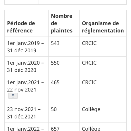
Nombre
Période de
de
Organisme de
référence
plaintes
réglementation
1er janv.2019 –
543
CRCIC
31 déc 2019
1er janv.2020 –
550
CRCIC
31 déc 2020
1er janv.2021 –
465
CRCIC
22 nov 2021
Note de bas de page
*
23 nov.2021 –
50
Collège
31 déc.2021
1er janv.2022 –
657
Collège