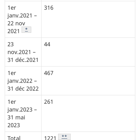
1er
316
janv.2021 –
22 nov
Note de bas de page
*
2021
23
44
nov.2021 –
31 déc.2021
1er
467
janv.2022 –
31 déc 2022
1er
261
janv.2023 –
31 mai
2023
Note de bas de page
**
Total
1221