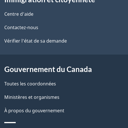
propos
i
de
l
Centre d'aide
ce
s
Contactez-nous
site
d
Vérifier l’état de sa demande
e
l
Gouvernement du Canada
a
Toutes les coordonnées
p
Ministères et organismes
a
À propos du gouvernement
g
e