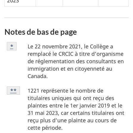
2023
Notes de bas de page
Note
Le 22 novembre 2021, le Collège a
Retour à la référence de la note de bas de page
*
de
remplacé le CRCIC à titre d’organisme
bas
de réglementation des consultants en
de
immigration et en citoyenneté au
page
Canada.
*
Note
1221 représente le nombre de
Retour à la référence de la note de bas de page
**
de
titulaires uniques qui ont reçu des
bas
plaintes entre le 1er janvier 2019 et le
de
31 mai 2023, car certains titulaires ont
page
reçu plus d’une plainte au cours de
**
cette période.