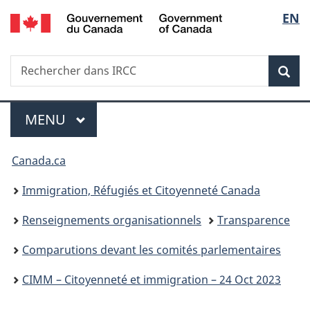
/
Sélec
EN
Passer
Passer
Passer
Government
au
à
à
de
of
contenu
«
la
Canada
Recherche
Rechercher
principal
Au
version
Rec
la
dans
sujet
HTML
IRCC
du
simplifiée
langu
Menu
gouvernement
MENU
PRINCIPAL
»
Vous
Canada.ca
êtes
Immigration, Réfugiés et Citoyenneté Canada
ici :
Renseignements organisationnels
Transparence
Comparutions devant les comités parlementaires
CIMM – Citoyenneté et immigration – 24 Oct 2023