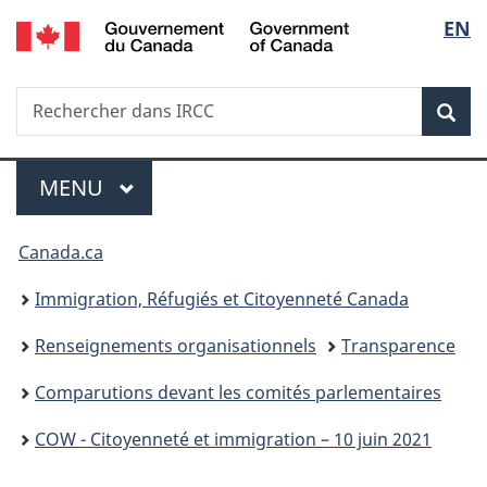
/
Sélec
EN
Passer
Passer
Passer
Government
au
à
à
de
of
contenu
«
la
Canada
Recherche
Rechercher
principal
Au
version
Rec
la
dans
sujet
HTML
IRCC
du
simplifiée
langu
Menu
gouvernement
MENU
PRINCIPAL
»
Vous
Canada.ca
êtes
Immigration, Réfugiés et Citoyenneté Canada
ici :
Renseignements organisationnels
Transparence
Comparutions devant les comités parlementaires
COW - Citoyenneté et immigration – 10 juin 2021