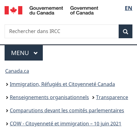
/
Sélec
EN
Passer
Passer
Passer
Government
au
à
à
de
of
contenu
«
la
Canada
Recherche
Rechercher
principal
Au
version
Rec
la
dans
sujet
HTML
IRCC
du
simplifiée
langu
Menu
gouvernement
MENU
PRINCIPAL
»
Vous
Canada.ca
êtes
Immigration, Réfugiés et Citoyenneté Canada
ici :
Renseignements organisationnels
Transparence
Comparutions devant les comités parlementaires
COW - Citoyenneté et immigration – 10 juin 2021