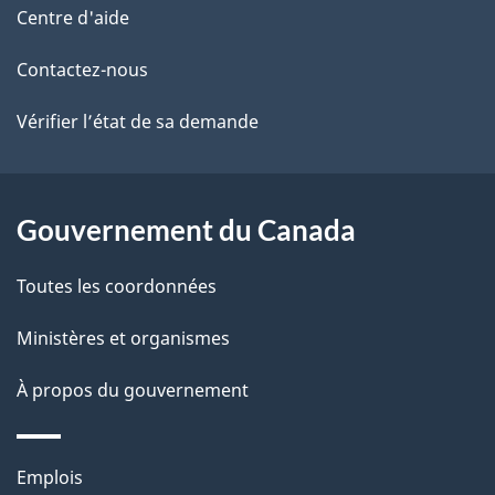
de
l
Centre d'aide
ce
s
Contactez-nous
site
d
Vérifier l’état de sa demande
e
l
Gouvernement du Canada
a
Toutes les coordonnées
p
Ministères et organismes
a
À propos du gouvernement
g
e
Thèmes
Emplois