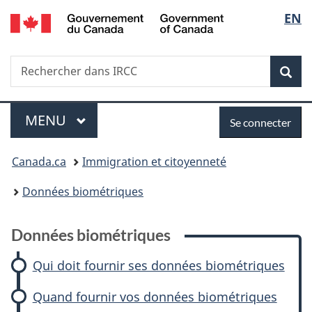
/
Sélec
EN
Passer
Passer
Passer
Passer
Government
au
à
à
à
de
of
contenu
:
«
la
Canada
Recherche
Rechercher
principal
Données
Au
version
Rec
la
dans
biométriques
sujet
HTML
IRCC
du
simplifiée
langu
Menu
Se
gouvernement
MENU
PRINCIPAL
Se connecter
»
connecter
Vous
Canada.ca
Immigration et citoyenneté
êtes
Données biométriques
ici :
Données biométriques
Qui doit fournir ses données biométriques
Quand fournir vos données biométriques