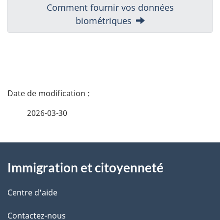
N
Suivant:
Comment fournir vos données
biométriques
a
v
i
D
g
é
a
2026-03-30
t
t
À
a
i
Immigration et citoyenneté
propos
i
o
de
l
n
Centre d'aide
ce
s
d
Contactez-nous