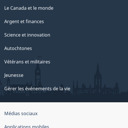
Le Canada et le monde
Argent et finances
Science et innovation
Autochtones
Vétérans et militaires
Jeunesse
Gérer les événements de la vie
Organisation
Médias sociaux
du
Applications mobiles