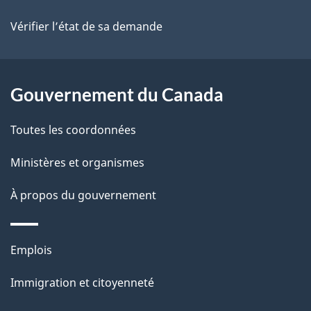
site
d
u
Vérifier l’état de sa demande
e
d
l
o
Gouvernement du Canada
a
c
Toutes les coordonnées
p
u
Ministères et organismes
a
m
À propos du gouvernement
g
e
e
n
Thèmes
Emplois
t
et
Immigration et citoyenneté
sujets