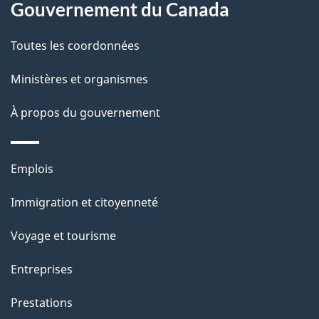
a
a
Gouvernement du Canada
c
g
Toutes les coordonnées
t
e
i
Ministères et organismes
o
À propos du gouvernement
n
s
u
Thèmes
Emplois
r
et
c
Immigration et citoyenneté
sujets
e
Voyage et tourisme
t
t
Entreprises
e
Prestations
p