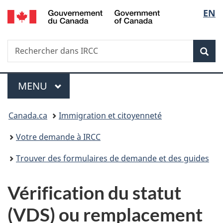
/
Sélec
EN
Passer
Passer
Passer
Government
au
à
à
de
of
contenu
«
la
Canada
Recherche
Rechercher
principal
Au
version
Rec
la
dans
sujet
HTML
IRCC
du
simplifiée
langu
Menu
gouvernement
MENU
PRINCIPAL
»
Vous
Canada.ca
Immigration et citoyenneté
êtes
Votre demande à IRCC
ici :
Trouver des formulaires de demande et des guides
Vérification du statut
(VDS) ou remplacement