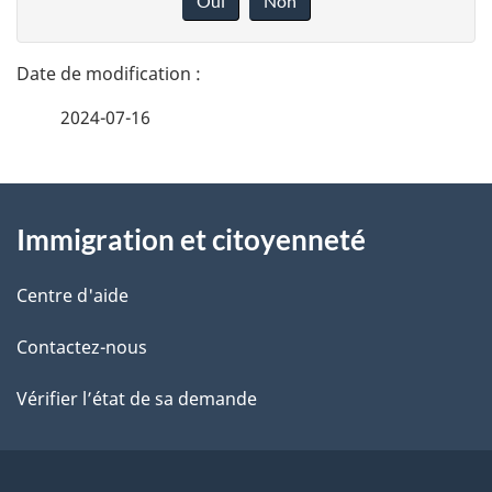
Oui
Non
n
t
n
a
e
2024-07-16
i
z
v
l
o
À
s
t
Immigration et citoyenneté
propos
r
d
de
e
Centre d'aide
e
r
ce
Contactez-nous
l
é
site
t
Vérifier l’état de sa demande
a
r
p
o