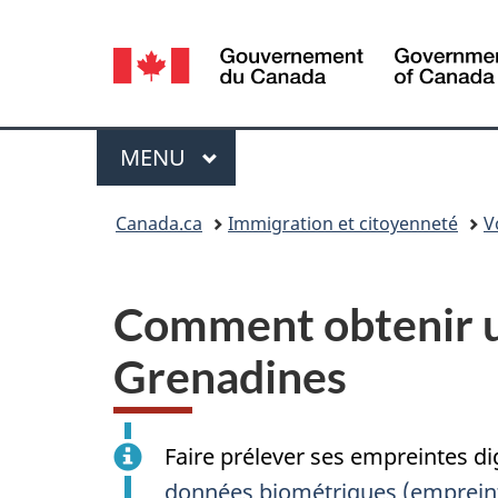
Sélection
de
la
Menu
MENU
PRINCIPAL
langue
Vous
Canada.ca
Immigration et citoyenneté
V
êtes
ici :
Comment obtenir un 
Grenadines
Faire prélever ses empreintes dig
données biométriques (empreinte