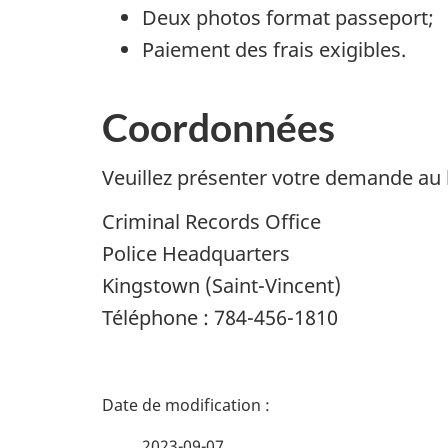
Deux photos format passeport;
Paiement des frais exigibles.
Coordonnées
Veuillez présenter votre demande au b
Criminal Records Office
Police Headquarters
Kingstown (Saint-Vincent)
Téléphone : 784-456-1810
D
é
2023-09-07