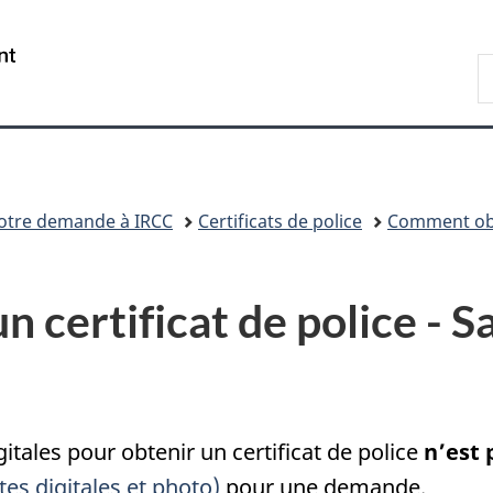
Passer
Passer
Passer
au
à
à
/
R
contenu
«
la
Government
d
principal
Au
version
of
I
sujet
HTML
Canada
du
simplifiée
gouvernement
»
otre demande à IRCC
Certificats de police
Comment obte
certificat de police - S
itales pour obtenir un certificat de police
n’est 
s digitales et photo)
pour une demande.