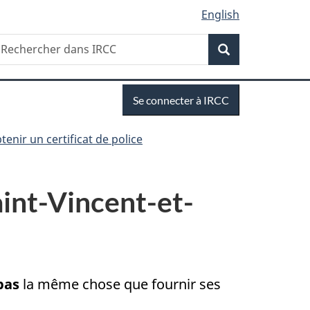
English
Recherche
echercher
Recherche
ans
RCC
Se
Se connecter à IRCC
connecter
nir un certificat de police
aint-Vincent-et-
pas
la même chose que fournir ses