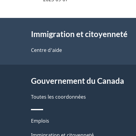
t
À
a
Immigration et citoyenneté
propos
i
de
Centre d'aide
l
ce
s
site
Gouvernement du Canada
d
e
Toutes les coordonnées
l
Thèmes
Emplois
a
et
Immigration et citoyenneté