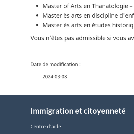
Master of Arts en Thanatologie 
Master ès arts en discipline d'en
Master ès arts en études histori
Vous n’êtes pas admissible si vous a
D
é
2024-03-08
t
À
a
Immigration et citoyenneté
propos
i
de
Centre d'aide
l