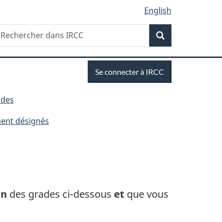
English
Recherche
echercher
Recherche
ans
RCC
Se
Se connecter à IRCC
connecter
udes
ment désignés
un
des grades ci-dessous
et
que vous