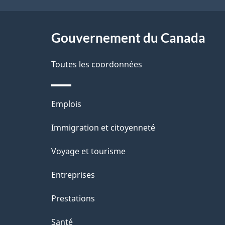
ce
s
site
Gouvernement du Canada
d
e
Toutes les coordonnées
l
Thèmes
Emplois
a
et
Immigration et citoyenneté
p
sujets
Voyage et tourisme
a
Entreprises
g
Prestations
e
Santé