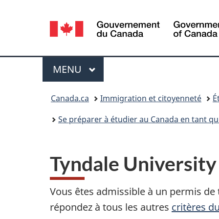
Sélection
de
la
Menu
MENU
PRINCIPAL
langue
Vous
Canada.ca
Immigration et citoyenneté
É
êtes
Se préparer à étudier au Canada en tant qu
ici :
Tyndale University
Vous êtes admissible à un permis de 
répondez à tous les autres
critères d