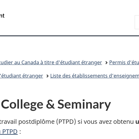
Passer
Passer
Passer
au
à
à
/
R
contenu
«
la
Government
d
principal
Au
version
of
I
sujet
HTML
Canada
du
simplifiée
gouvernement
»
tudier au Canada à titre d’étudiant étranger
Permis d’ét
’étudiant étranger
Liste des établissements d’enseigne
 College & Seminary
travail postdiplôme (PTPD) si vous avez obtenu
u PTPD
: