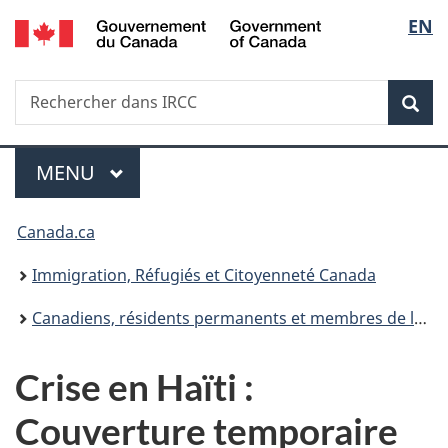
/
Sélec
EN
Passer
Passer
Passer
Government
au
à
à
de
of
contenu
«
la
Canada
Recherche
Rechercher
principal
Au
version
Rec
la
dans
sujet
HTML
IRCC
du
simplifiée
langu
Menu
gouvernement
MENU
PRINCIPAL
»
Vous
Canada.ca
êtes
Immigration, Réfugiés et Citoyenneté Canada
ici :
Canadiens, résidents permanents et membres de leur famille immédiate qui habitent en Haïti
Crise en Haïti :
Couverture temporaire