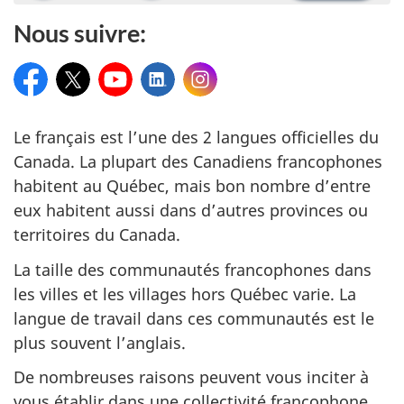
Ar
Nous suivre:
la
rot
Facebook
Twitter
Youtube
Linkedin
Instagram
d'
Le français est l’une des 2 langues officielles du
Canada. La plupart des Canadiens francophones
habitent au Québec, mais bon nombre d’entre
eux habitent aussi dans d’autres provinces ou
territoires du Canada.
La taille des communautés francophones dans
les villes et les villages hors Québec varie. La
langue de travail dans ces communautés est le
plus souvent l’anglais.
De nombreuses raisons peuvent vous inciter à
vous établir dans une collectivité francophone