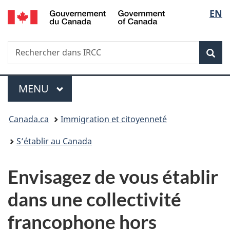
/
Sélec
EN
Passer
Passer
Passer
Passer
Government
au
à
au
à
de
of
contenu
«
menu
la
Canada
Recherche
Rechercher
principal
Au
de
version
Rec
la
dans
sujet
la
HTML
IRCC
du
section
simplifiée
langu
Menu
gouvernement
MENU
PRINCIPAL
»
Vous
Canada.ca
Immigration et citoyenneté
êtes
S’établir au Canada
ici :
Envisagez de vous établir
dans une collectivité
francophone hors