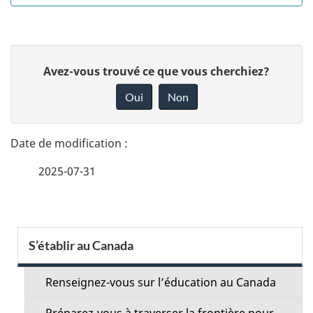
D
D
Avez-vous trouvé ce que vous cherchiez?
é
o
Oui
Non
n
t
n
a
e
2025-07-31
i
z
v
l
o
s
S
t
S’établir au Canada
r
d
e
e
Renseignez-vous sur l’éducation au Canada
e
c
r
Préparez-vous à traverser la frontière pour