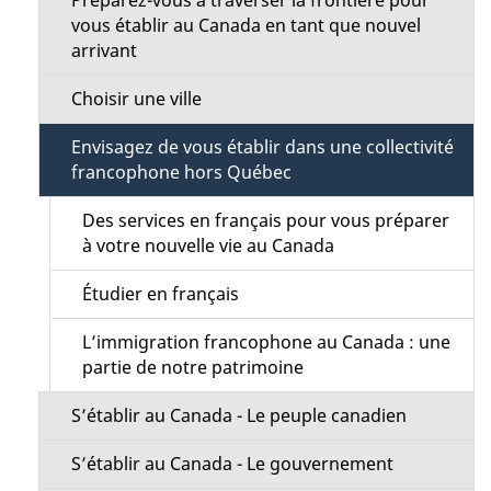
l
t
é
vous établir au Canada en tant que nouvel
arrivant
t
a
i
r
Choisir une ville
p
o
o
Envisagez de vous établir dans une collectivité
a
a
n
francophone hors Québec
c
g
M
Des services en français pour vous préparer
t
à votre nouvelle vie au Canada
e
e
i
o
Étudier en français
n
n
L’immigration francophone au Canada : une
u
s
partie de notre patrimoine
u
S’établir au Canada - Le peuple canadien
r
c
S’établir au Canada - Le gouvernement