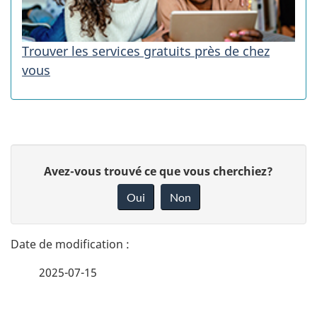
Trouver les services gratuits près de chez
vous
D
D
Avez-vous trouvé ce que vous cherchiez?
é
o
Oui
Non
n
t
n
a
e
2025-07-15
i
z
v
l