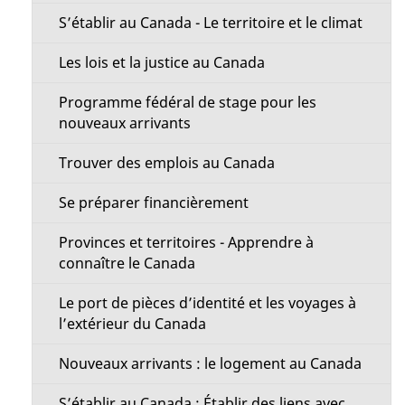
u
s
S’établir au Canada - Le territoire et le climat
u
Les lois et la justice au Canada
r
c
Programme fédéral de stage pour les
nouveaux arrivants
e
t
Trouver des emplois au Canada
t
Se préparer financièrement
e
p
Provinces et territoires - Apprendre à
connaître le Canada
a
g
Le port de pièces d’identité et les voyages à
l’extérieur du Canada
e
Nouveaux arrivants : le logement au Canada
S’établir au Canada : Établir des liens avec