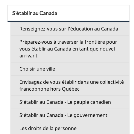
o
s
S
t
S’établir au Canada
r
d
e
e
Renseignez-vous sur l’éducation au Canada
e
c
r
Préparez-vous à traverser la frontière pour
l
t
é
vous établir au Canada en tant que nouvel
arrivant
t
a
i
r
Choisir une ville
p
o
o
Envisagez de vous établir dans une collectivité
a
a
n
francophone hors Québec
c
g
M
S’établir au Canada - Le peuple canadien
t
e
e
i
S’établir au Canada - Le gouvernement
o
n
Les droits de la personne
n