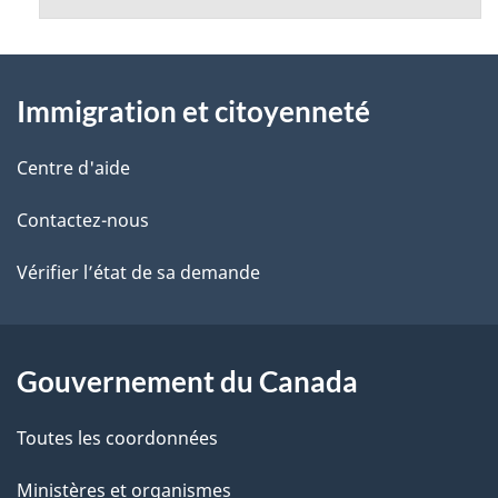
À
Immigration et citoyenneté
propos
de
Centre d'aide
ce
Contactez-nous
site
Vérifier l’état de sa demande
Gouvernement du Canada
Toutes les coordonnées
Ministères et organismes