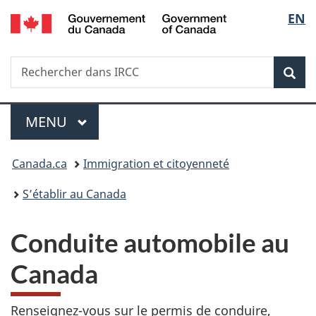
/
Sélec
EN
Passer
Passer
Passer
Passer
Government
au
à
au
à
de
of
contenu
«
menu
la
Canada
Recherche
Rechercher
principal
Au
de
version
Rec
la
dans
sujet
la
HTML
IRCC
du
section
simplifiée
langu
Menu
gouvernement
MENU
PRINCIPAL
»
Vous
Canada.ca
Immigration et citoyenneté
êtes
S’établir au Canada
ici :
Conduite automobile au
Canada
Renseignez-vous sur le permis de conduire,