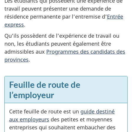
Les étudiants qui possèdent une expérience de
travail peuvent présenter une demande de
résidence permanente par l’entremise d’
Entrée
express
.
Qu’ils possèdent de l’expérience de travail ou
non, les étudiants peuvent également être
admissibles aux
Programmes des candidats des
provinces
.
E
Feuille de route de
n
l’employeur
v
e
Cette feuille de route est un
guide destiné
aux employeurs
des petites et moyennes
d
entreprises qui souhaitent embaucher des