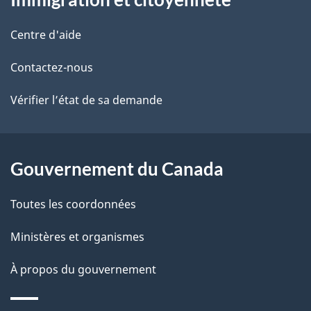
propos
i
de
l
Centre d'aide
ce
s
Contactez-nous
site
d
Vérifier l’état de sa demande
e
l
Gouvernement du Canada
a
Toutes les coordonnées
p
Ministères et organismes
a
À propos du gouvernement
g
e