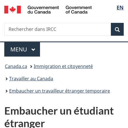
/
Sélec
EN
Passer
Passer
Passer
Government
au
à
à
de
of
contenu
«
la
Canada
Recherche
Rechercher
principal
Au
version
Rec
la
dans
sujet
HTML
IRCC
du
simplifiée
langu
Menu
gouvernement
MENU
PRINCIPAL
»
Vous
Canada.ca
Immigration et citoyenneté
êtes
Travailler au Canada
ici :
Embaucher un travailleur étranger temporaire
Embaucher un étudiant
étranger