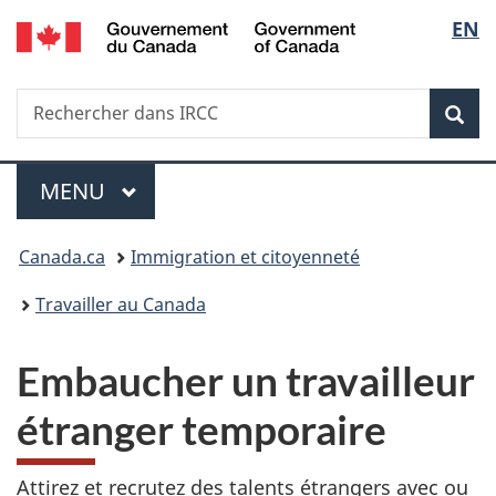
/
Sélec
EN
Passer
Passer
Passer
Government
au
à
à
de
of
contenu
«
la
Canada
Recherche
Rechercher
principal
Au
version
Rec
la
dans
sujet
HTML
IRCC
du
simplifiée
langu
Menu
gouvernement
MENU
PRINCIPAL
»
Vous
Canada.ca
Immigration et citoyenneté
êtes
Travailler au Canada
ici :
Embaucher un travailleur
étranger temporaire
Attirez et recrutez des talents étrangers avec ou