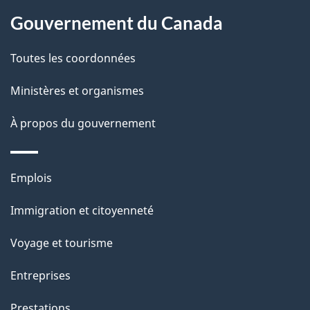
n
a
Gouvernement du Canada
s
u
g
r
Toutes les coordonnées
c
e
e
Ministères et organismes
t
t
À propos du gouvernement
e
p
a
Thèmes
Emplois
g
et
e
Immigration et citoyenneté
sujets
Voyage et tourisme
Entreprises
Prestations