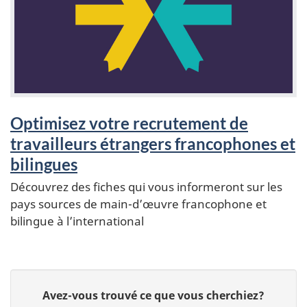
a
t
u
r
e
Optimisez votre recrutement de
travailleurs étrangers francophones et
s
bilingues
Découvrez des fiches qui vous informeront sur les
pays sources de main-d’œuvre francophone et
bilingue à l’international
D
D
Avez-vous trouvé ce que vous cherchiez?
o