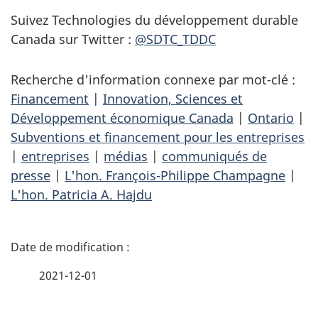
Suivez Technologies du développement durable
Canada sur Twitter :
@SDTC_TDDC
Recherche d'information connexe par mot-clé :
Financement
|
Innovation, Sciences et
Développement économique Canada
|
Ontario
|
Subventions et financement pour les entreprises
|
entreprises
|
médias
|
communiqués de
presse
|
L'hon. François-Philippe Champagne
|
L'hon. Patricia A. Hajdu
D
é
2021-12-01
t