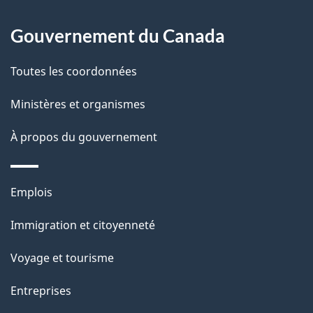
À
a
Gouvernement du Canada
propos
i
de
l
Toutes les coordonnées
ce
s
Ministères et organismes
site
d
À propos du gouvernement
e
l
Thèmes
Emplois
et
a
Immigration et citoyenneté
sujets
p
Voyage et tourisme
a
Entreprises