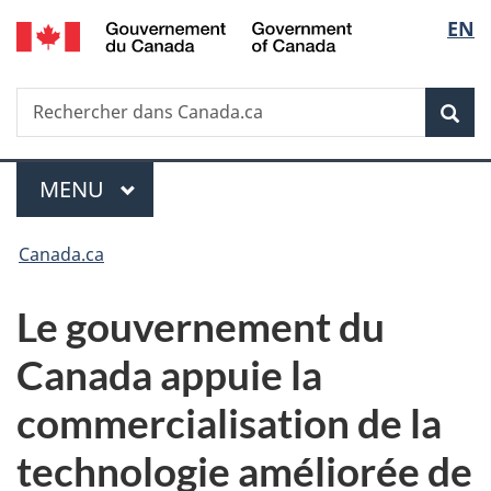
/
Sélec
EN
Passer
Passer
Passer
Government
au
à
à
de
of
contenu
«
la
Canada
Recherche
Rechercher
principal
Au
version
Rec
la
dans
sujet
HTML
Canada.ca
du
simplifiée
langu
Menu
gouvernement
MENU
PRINCIPAL
»
Vous
Canada.ca
êtes
Le gouvernement du
ici :
Canada appuie la
commercialisation de la
technologie améliorée de