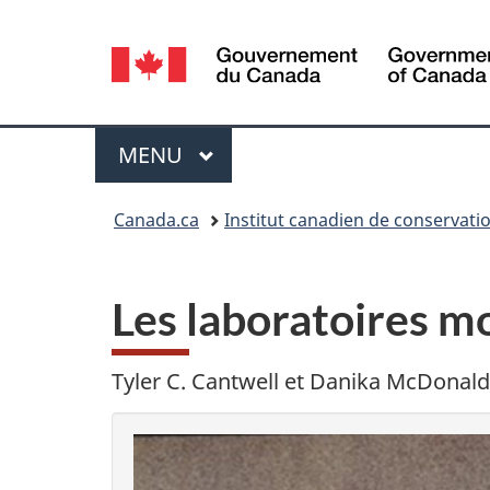
Sélection
de
la
Menu
MENU
PRINCIPAL
langue
Vous
Canada.ca
Institut canadien de conservati
êtes
ici :
Les laboratoires mo
Tyler C. Cantwell et Danika McDonald