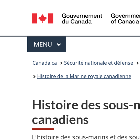
Sélection
de
la
Menu
MENU
PRINCIPAL
langue
Vous
Canada.ca
Sécurité nationale et défense
êtes
Histoire de la Marine royale canadienne
ici :
Histoire des sous-
canadiens
L’histoire des sous-marins et des so