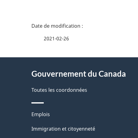
D
é
2021-02-26
t
À
a
Gouvernement du Canada
propos
i
de
Toutes les coordonnées
l
ce
s
Thèmes
Emplois
site
d
et
Immigration et citoyenneté
sujets