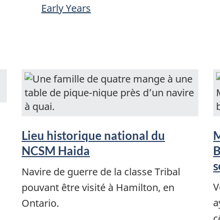
Early Years
Lieu historique national du
M
NCSM Haida
B
s
Navire de guerre de la classe Tribal
V
pouvant être visité à Hamilton, en
a
Ontario.
c