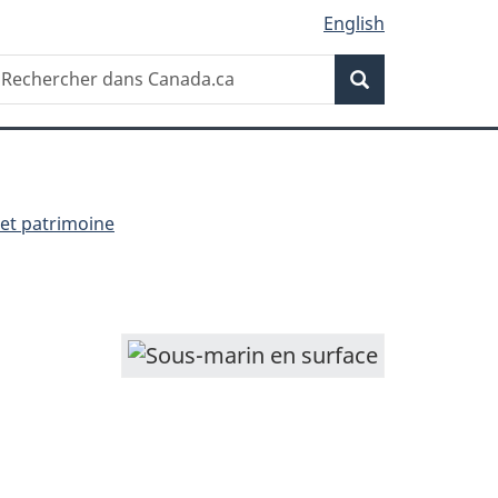
English
Recherche
echercher
Recherche
ans
anada.ca
 et patrimoine