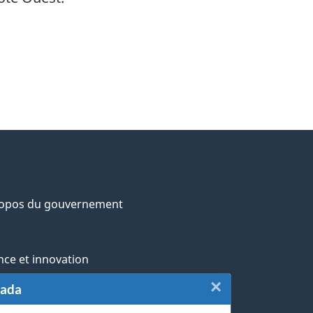
ropos du gouvernement
nce et innovation
×
Fermer
nada
ochtones