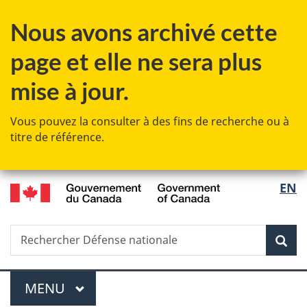
Passer
Passer
Passer
Passer
Nous avons archivé cette
au
au
à
à
Gestionnaire
contenu
«
la
page et elle ne sera plus
des
principal
Au
version
Invitations
sujet
HTML
mise à jour.
du
simplifiée
gouvernement
Vous pouvez la consulter à des fins de recherche ou à
»
titre de référence.
/
Sélec
EN
Government
de
of
Canada
Recherche
Rechercher
Rec
la
Défense
nationale
langu
Menu
MENU
PRINCIPAL