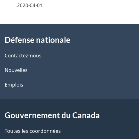
é
2020-04-01
t
À
a
Défense nationale
propos
i
de
l
Contactez-nous
ce
s
Nouvelles
site
d
Emplois
e
l
Gouvernement du Canada
a
Toutes les coordonnées
p