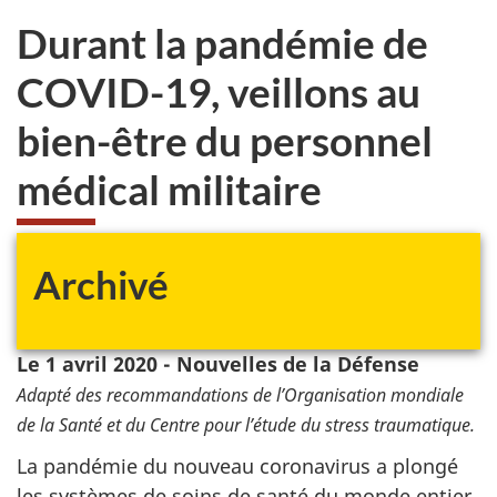
sondage.
veux
Durant la pandémie de
pas
participer
COVID-19, veillons au
au
sondage
bien-être du personnel
du
site
médical militaire
web,
Archivé
Le 1 avril 2020 - Nouvelles de la Défense
Adapté des recommandations de l’Organisation mondiale
de la Santé et du Centre pour l’étude du stress traumatique.
La pandémie du nouveau coronavirus a plongé
les systèmes de soins de santé du monde entier