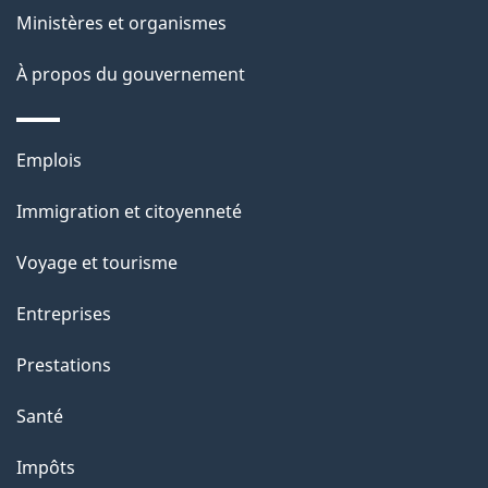
Ministères et organismes
a
À propos du gouvernement
g
e
Thèmes
Emplois
et
Immigration et citoyenneté
sujets
Voyage et tourisme
Entreprises
Prestations
Santé
Impôts