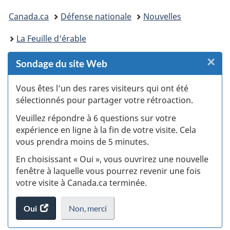
Vous
Canada.ca
Défense nationale
Nouvelles
êtes
La Feuille d'érable
ici :
×
F
Sondage du site Web
:
Vous êtes l’un des rares visiteurs qui ont été
sélectionnés pour partager votre rétroaction.
S
Veuillez répondre à 6 questions sur votre
d
expérience en ligne à la fin de votre visite. Cela
vous prendra moins de 5 minutes.
si
En choisissant « Oui », vous ouvrirez une nouvelle
w
fenêtre à laquelle vous pourrez revenir une fois
votre visite à Canada.ca terminée.
(t
Oui
accéder
Non,
je
merci
.
d
au
ne