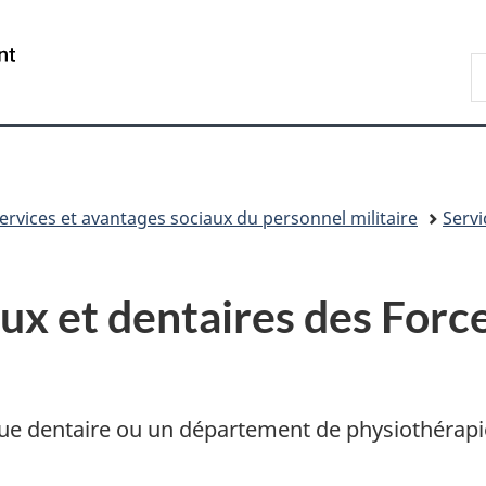
Passer
Passer
Passer
au
à
à
/
R
contenu
«
la
Government
D
principal
Au
version
of
n
sujet
HTML
Canada
du
simplifiée
gouvernement
»
ervices et avantages sociaux du personnel militaire
Servi
ux et dentaires des Forc
ique dentaire ou un département de physiothéra