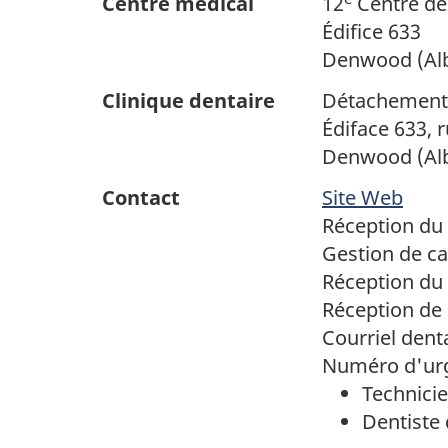
Centre médical
12
Centre de
Édifice 633
Denwood (Alb
Clinique dentaire
Détachement 
Édiface 633, 
Denwood (Alb
Contact
Site Web
Réception du 
Gestion de ca
Réception du
Réception de 
Courriel dent
Numéro d'urg
Technicie
Dentiste 