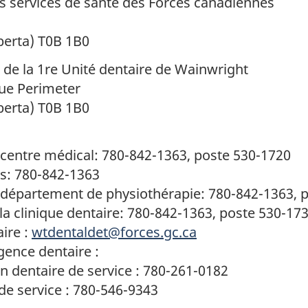
s services de santé des Forces canadiennes
erta) T0B 1B0
de la 1re Unité dentaire de Wainwright
rue Perimeter
erta) T0B 1B0
centre médical: 780-842-1363, poste 530-1720
s: 780-842-1363
 département de physiothérapie: 780-842-1363, 
la clinique dentaire: 780-842-1363, poste 530-17
aire :
wtdentaldet@forces.gc.ca
ence dentaire :
n dentaire de service : 780-261-0182
de service : 780-546-9343