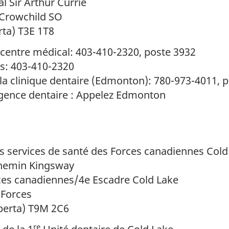
l Sir Arthur Currie
 Crowchild SO
rta) T3E 1T8
centre médical: 403-410-2320, poste 3932
s: 403-410-2320
la clinique dentaire (Edmonton): 780-973-4011, 
ence dentaire : Appelez Edmonton
s services de santé des Forces canadiennes Cold
chemin Kingsway
ces canadiennes/4e Escadre Cold Lake
 Forces
berta) T9M 2C6
re