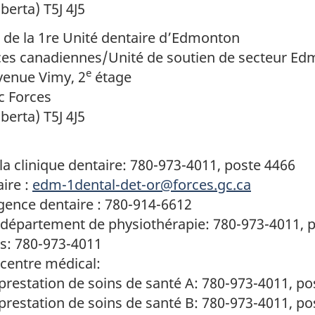
erta) T5J 4J5
de la 1re Unité dentaire d’Edmonton
ces canadiennes/Unité de soutien de secteur E
e
avenue Vimy, 2
étage
c Forces
erta) T5J 4J5
la clinique dentaire: 780-973-4011, poste 4466
aire :
edm-1dental-det-or@forces.gc.ca
ence dentaire : 780-914-6612
 département de physiothérapie: 780-973-4011, 
s: 780-973-4011
centre médical:
prestation de soins de santé A: 780-973-4011, po
prestation de soins de santé B: 780-973-4011, po