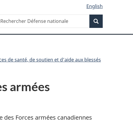
English
Recherche
echercher
Recherche
éfense
ationale
ces de santé, de soutien et d’aide aux blessés
es armées
pie des Forces armées canadiennes