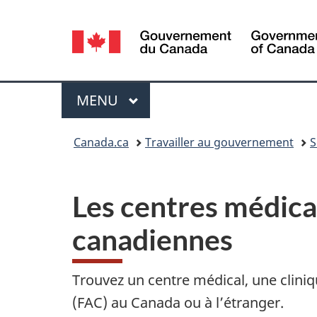
Sélection
de
la
Menu
MENU
PRINCIPAL
langue
Vous
Canada.ca
Travailler au gouvernement
S
êtes
ici :
Les centres médica
canadiennes
Trouvez un centre médical, une clin
(FAC) au Canada ou à l’étranger.