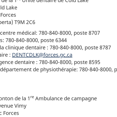
de la 1
Unité dentaire de Cold Lake
ld Lake
 Forces
berta) T9M 2C6
centre médical: 780-840-8000, poste 8707
s: 780-840-8000, poste 6344
la clinique dentaire : 780-840-8000, poste 8787
aire :
DENTCDLK@forces.gc.ca
ence dentaire : 780-840-8000, poste 8595
 département de physiothérapie: 780-840-8000, 
re
nton de la 1
Ambulance de campagne
avenue Vimy
c Forces