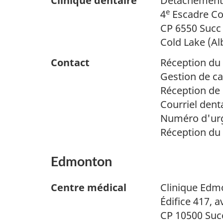
Clinique dentaire
Détachement 
e
4
Escadre Co
CP 6550 Succ
Cold Lake (Al
Contact
Réception du 
Gestion de ca
Réception de 
Courriel dent
Numéro d'urg
Réception du
Edmonton
Centre médical
Clinique Edmo
Édifice 417, 
CP 10500 Suc