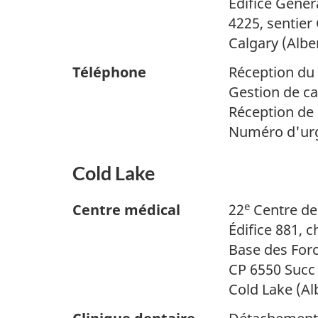
Édifice Genera
4225, sentier
Calgary (Albe
Téléphone
Réception du 
Gestion de ca
Réception de 
Numéro d'urg
Cold Lake
e
Centre médical
22
Centre de
Édifice 881, 
Base des For
CP 6550 Succ
Cold Lake (Al