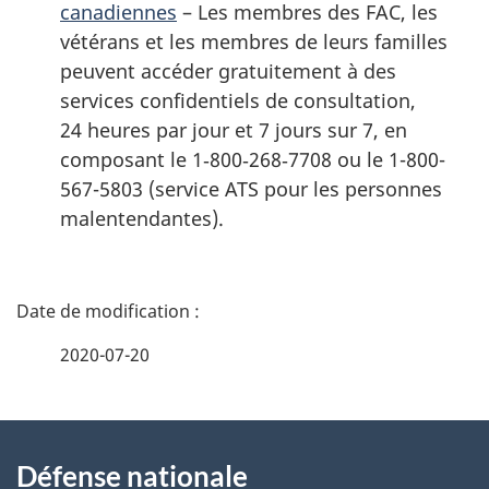
canadiennes
– Les membres des FAC, les
vétérans et les membres de leurs familles
peuvent accéder gratuitement à des
services confidentiels de consultation,
24 heures par jour et 7 jours sur 7, en
composant le 1‑800‑268‑7708 ou le 1-800-
567-5803 (service ATS pour les personnes
malentendantes).
D
é
2020-07-20
t
À
a
Défense nationale