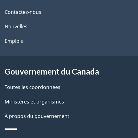
propos
i
de
l
Contactez-nous
ce
s
Nouvelles
site
d
Emplois
e
l
Gouvernement du Canada
a
Toutes les coordonnées
p
Ministères et organismes
a
À propos du gouvernement
g
e