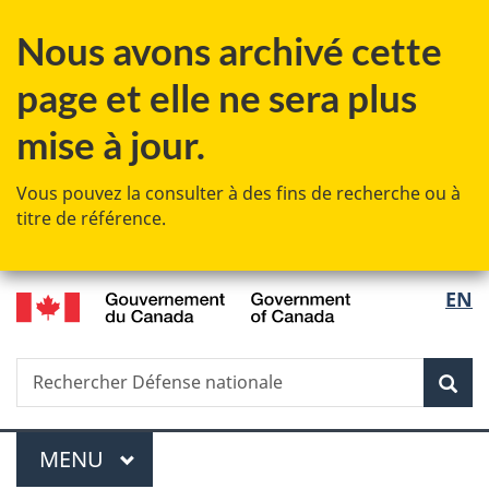
Passer
Passer
Passer
Nous avons archivé cette
au
à
à
contenu
«
la
page et elle ne sera plus
principal
Au
version
sujet
HTML
mise à jour.
du
simplifiée
gouvernement
Vous pouvez la consulter à des fins de recherche ou à
»
titre de référence.
/
Sélec
EN
Government
de
of
Canada
Recherche
Rechercher
Rec
la
Défense
nationale
langu
Menu
MENU
PRINCIPAL