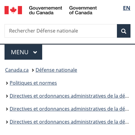
/
Sélec
EN
Passer
Passer
Passer
Government
au
à
à
de
of
contenu
«
la
Canada
Recherche
Rechercher
principal
Au
version
Rec
la
Défense
sujet
HTML
nationale
du
simplifiée
langu
Menu
gouvernement
MENU
PRINCIPAL
»
Vous
Canada.ca
Défense nationale
êtes
Politiques et normes
ici :
Directives et ordonnances administratives de la défense
Directives et ordonnances administratives de la défense (DOAD) - 5000
Directives et ordonnances administratives de la défense (DOAD) - 5031 - Table des matières