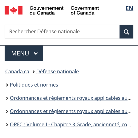
/
Sélec
EN
Passer
Passer
Passer
Government
au
à
à
de
of
contenu
«
la
Canada
Recherche
Rechercher
principal
Au
version
Rec
la
Défense
sujet
HTML
nationale
du
simplifiée
langu
Menu
gouvernement
MENU
PRINCIPAL
»
Vous
Canada.ca
Défense nationale
êtes
Politiques et normes
ici :
Ordonnances et règlements royaux applicables aux Forces canadiennes (ORFC)
Ordonnances et règlements royaux applicables aux Forces canadiennes (ORFC) Volume I - Administration
ORFC : Volume I - Chapitre 3 Grade, ancienneté, commandement et préséance