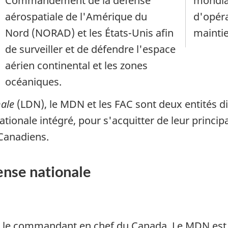
Commandement de la défense
mondia
aérospatiale de l'Amérique du
d'opéra
Nord (NORAD)
et les États-Unis afin
maintie
de surveiller et de défendre l'espace
aérien continental et les zones
océaniques.
nale
(LDN), le MDN et les FAC sont deux entités di
tionale intégré, pour s'acquitter de leur principa
Canadiens.
ense nationale
 le commandant en chef du Canada. Le MDN est di