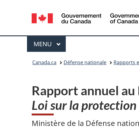
Sélection
de
la
Menu
MENU
PRINCIPAL
langue
Vous
Canada.ca
Défense nationale
Rapports e
êtes
ici :
Rapport annuel au 
Loi sur la protectio
Ministère de la Défense natio