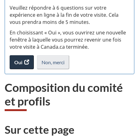
S
Veuillez répondre à 6 questions sur votre
d
expérience en ligne à la fin de votre visite. Cela
vous prendra moins de 5 minutes.
si
En choisissant « Oui », vous ouvrirez une nouvelle
w
fenêtre à laquelle vous pourrez revenir une fois
votre visite à Canada.ca terminée.
(t
Oui
accéder
Non,
je
merci
.
d
au
ne
sondage.
veux
Composition du comité
pas
participer
et profils
au
sondage
du
site
Sur cette page
web,