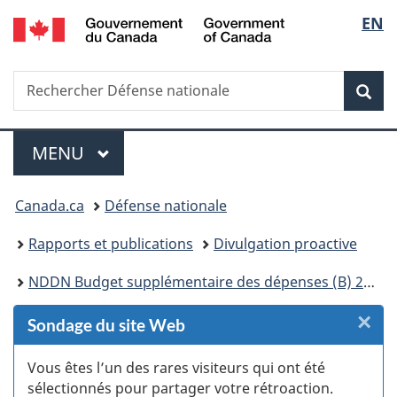
/
Sélec
EN
Passer
Passer
Passer
Passer
Passer
Government
au
au
à
au
à
de
of
Gestionnaire
contenu
«
menu
la
Canada
Recherche
Rechercher
des
principal
Au
de
version
Rec
la
Défense
Invitations
sujet
la
HTML
nationale
du
section
simplifiée
langu
Menu
gouvernement
MENU
PRINCIPAL
»
Vous
Canada.ca
Défense nationale
êtes
Rapports et publications
Divulgation proactive
ici :
NDDN Budget supplémentaire des dépenses (B) 2023-2024
×
F
Sondage du site Web
:
Vous êtes l’un des rares visiteurs qui ont été
sélectionnés pour partager votre rétroaction.