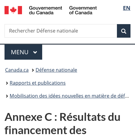
/
Sélec
EN
Passer
Passer
Passer
Passer
Government
au
à
au
à
de
of
contenu
«
menu
la
Canada
Recherche
Rechercher
principal
Au
de
version
Rec
la
Défense
sujet
la
HTML
nationale
du
section
simplifiée
langu
Menu
gouvernement
MENU
PRINCIPAL
»
Vous
Canada.ca
Défense nationale
êtes
Rapports et publications
ici :
Mobilisation des idées nouvelles en matière de défense et de sécurité (MINDS) – Rapport annuel 2020-2021
Annexe C : Résultats du
financement des