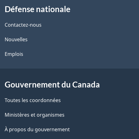
Défense nationale
propos
i
de
l
Contactez-nous
ce
s
Nouvelles
site
d
Emplois
e
l
Gouvernement du Canada
a
Toutes les coordonnées
p
Ministères et organismes
a
À propos du gouvernement
g