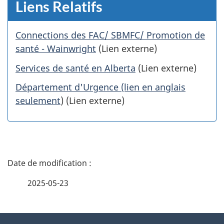
Liens Relatifs
Connections des FAC/ SBMFC/ Promotion de
santé - Wainwright
(Lien externe)
Services de santé en Alberta
(Lien externe)
Département d'Urgence (lien en anglais
seulement
) (Lien externe)
D
é
2025-05-23
t
À
a