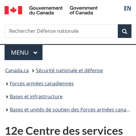
/
Sélec
EN
Passer
Passer
Passer
Government
au
à
à
de
of
contenu
«
la
Canada
Recherche
Rechercher
principal
Au
version
Rec
la
Défense
sujet
HTML
nationale
du
simplifiée
langu
Menu
gouvernement
MENU
PRINCIPAL
»
Vous
Canada.ca
Sécurité nationale et défense
êtes
Forces armées canadiennes
ici :
Bases et infrastructure
Bases et unités de soutien des Forces armées canadiennes
12e Centre des services