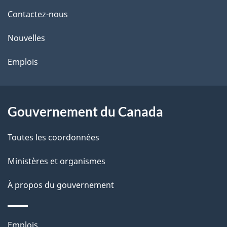
de
l
Contactez-nous
ce
s
Nouvelles
site
d
Emplois
e
l
Gouvernement du Canada
a
Toutes les coordonnées
p
Ministères et organismes
a
À propos du gouvernement
g
e
Thèmes
Emplois