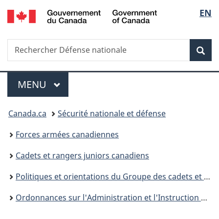
/
Sélec
EN
Passer
Passer
Passer
Government
au
à
à
de
of
contenu
«
la
Canada
Recherche
Rechercher
principal
Au
version
Rec
la
Défense
sujet
HTML
nationale
du
simplifiée
langu
Menu
gouvernement
MENU
PRINCIPAL
»
Vous
Canada.ca
Sécurité nationale et défense
êtes
Forces armées canadiennes
ici :
Cadets et rangers juniors canadiens
Politiques et orientations du Groupe des cadets et rangers juniors canadiens
Ordonnances sur l'Administration et l'Instruction des Cadets (OAIC)