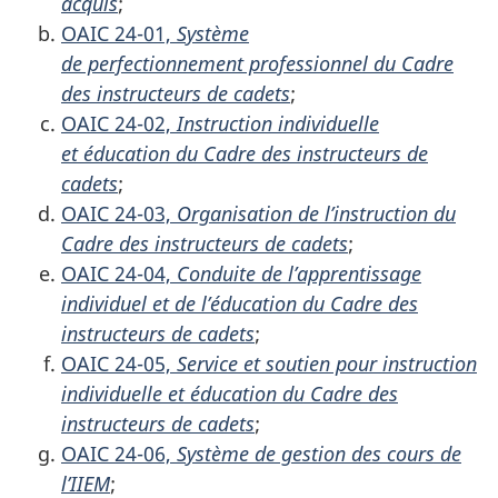
acquis
;
OAIC 24-01,
Système
de perfectionnement professionnel du Cadre
des instructeurs de cadets
;
OAIC 24-02,
Instruction individuelle
et éducation du Cadre des instructeurs de
cadets
;
OAIC 24-03,
Organisation de l’instruction du
Cadre des instructeurs de cadets
;
OAIC 24-04,
Conduite de l’apprentissage
individuel et de l’éducation du Cadre des
instructeurs de cadets
;
OAIC 24-05,
Service et soutien pour instruction
individuelle et éducation du Cadre des
instructeurs de cadets
;
OAIC 24-06,
Système de gestion des cours de
l’IIEM
;