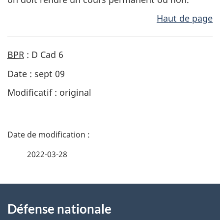
Haut de page
BPR
: D Cad 6
Date : sept 09
Modificatif : original
D
é
2022-03-28
t
À
a
Défense nationale
propos
i