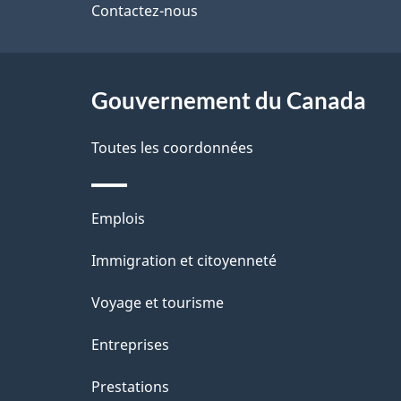
de
Contactez-nous
l
ce
s
site
Gouvernement du Canada
d
e
Toutes les coordonnées
l
Thèmes
Emplois
a
et
Immigration et citoyenneté
p
sujets
Voyage et tourisme
a
Entreprises
g
Prestations