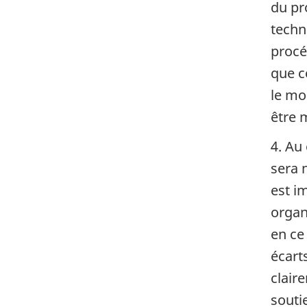
du pr
techn
procé
que c
le mo
être 
4. Au
sera n
est i
organ
en ce
écart
clair
souti