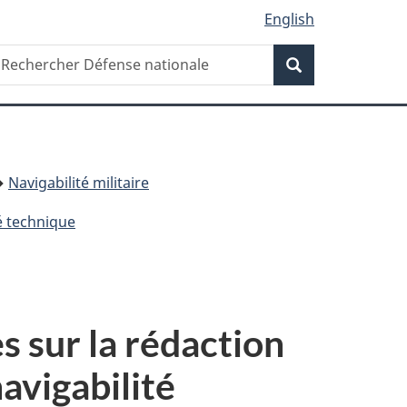
English
Recherche
echercher
Recherche
éfense
ationale
Navigabilité militaire
é technique
s sur la rédaction
avigabilité