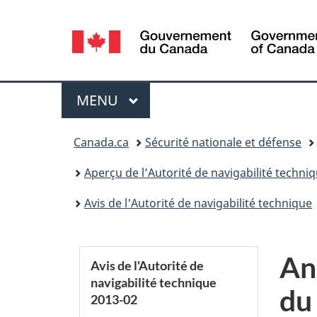
Sélection
de
la
Menu
MENU
PRINCIPAL
langue
Vous
Canada.ca
Sécurité nationale et défense
êtes
Aperçu de l’Autorité de navigabilité techni
ici :
Avis de l'Autorité de navigabilité technique
S
Ann
Avis de l'Autorité de
navigabilité technique
e
du
2013-02