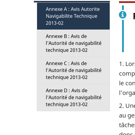
c
Annexe A : Avis Autorite
t
Navigabilite Technique
2013-02
i
Annexe B : Avis de
l'Autorité de navigabilité
o
technique 2013-02
n
1. Lo
Annexe C : Avis de
l'Autorité de navigabilité
M
compt
technique 2013-02
le co
e
Annexe D : Avis de
l’org
l'Autorité de navigabilité
n
technique 2013-02
2. Un
au ges
u
tâche
donc 