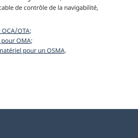
cable de contrôle de la navigabilité,
r
OCA
/
OTA
;
e pour
OMA
;
matériel pour un
OSMA
.