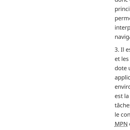
princi
perme
interp
navig
3. Il 
et le
dote 
appli
envir
est l
tâches
le co
MPN