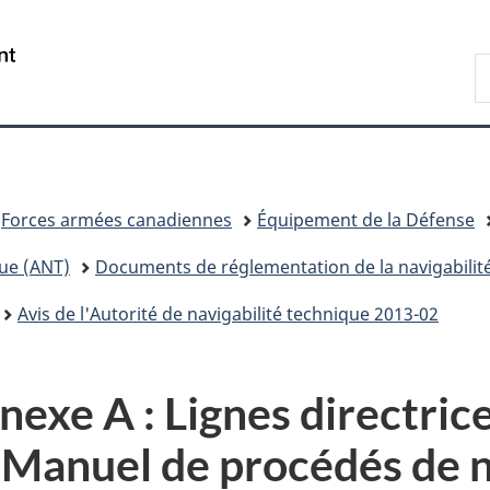
Passer
Passer
Passer
Passer
au
à
au
à
/
R
contenu
«
menu
la
Government
D
principal
Au
de
version
of
n
sujet
la
HTML
Canada
du
section
simplifiée
gouvernement
»
Forces armées canadiennes
Équipement de la Défense
que (ANT)
Documents de réglementation de la navigabilit
Avis de l'Autorité de navigabilité technique 2013-02
exe A : Lignes directrice
 Manuel de procédés de n