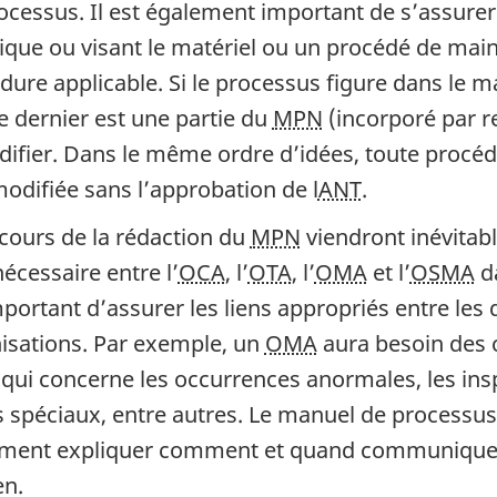
ocessus. Il est également important de s’assurer 
ique ou visant le matériel ou un procédé de mai
dure applicable. Si le processus figure dans le m
e dernier est une partie du
MPN
(incorporé par re
difier. Dans le même ordre d’idées, toute procéd
modifiée sans l’approbation de l
ANT
.
 cours de la rédaction du
MPN
viendront inévitab
écessaire entre l’
OCA
, l’
OTA
, l’
OMA
et l’
OSMA
da
mportant d’assurer les liens appropriés entre le
isations. Par exemple, un
OMA
aura besoin des 
 qui concerne les occurrences anormales, les insp
s spéciaux, entre autres. Le manuel de processus
ement expliquer comment et quand communiquer 
en.