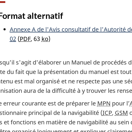
Format alternatif
Annexe A de l'Avis consultatif de l'Autorité d
02
(
PDF
, 63
ko
)
rsqu'il s'agit d'élaborer un Manuel de procédés de
e du fait que la présentation du manuel est tout
ntenu est mal organisé et ne respecte pas une sé
anisation aura de la difficulté à y trouver les re
e erreur courante est de préparer le
MPN
pour l’
tionnaire principal de la navigabilité (
ICP
,
GSM
s et fonctions en matière de navigabilité au sein 
être organisé logiquement et expliquer clairemen