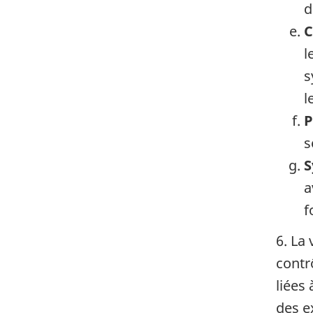
d
C
l
s
l
P
s
S
a
f
6. La
contrô
liées 
des e