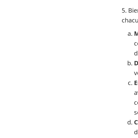
5. Bi
chacu
M
c
d
D
v
E
a
c
s
C
d