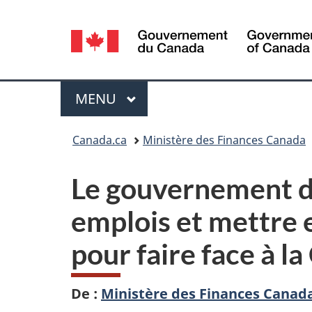
Sélection
de
la
Menu
MENU
PRINCIPAL
langue
Vous
Canada.ca
Ministère des Finances Canada
êtes
Le gouvernement dé
ici :
emplois et mettre 
pour faire face à 
De :
Ministère des Finances Canad