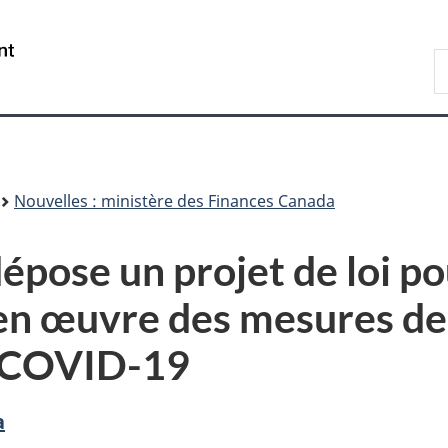
Passer
Passer
Passer
au
à
à
/
R
contenu
«
la
Government
F
principal
Au
version
of
sujet
HTML
Canada
du
simplifiée
gouvernement
»
Nouvelles : ministère des Finances Canada
pose un projet de loi po
en œuvre des mesures de 
la COVID-19
a