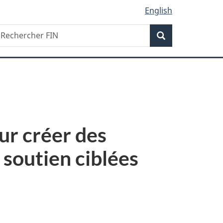
English
Recherche
echercher
Recherche
IN
ur créer des
soutien ciblées