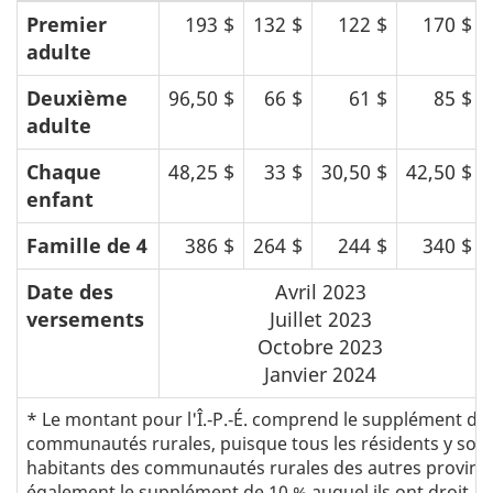
Premier
193 $
132 $
122 $
170 $
adulte
Deuxième
96,50 $
66 $
61 $
85 $
adulte
Chaque
48,25 $
33 $
30,50 $
42,50 $
enfant
Famille de 4
386 $
264 $
244 $
340 $
Date des
Avril 2023
versements
Juillet 2023
Octobre 2023
Janvier 2024
* Le montant pour l'Î.‑P.‑É. comprend le supplément de
communautés rurales, puisque tous les résidents y sont
habitants des communautés rurales des autres provinc
également le supplément de 10 % auquel ils ont droit, c