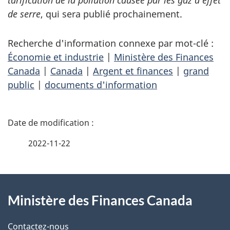
tarification de la pollution causée par les gaz à effet
de serre
, qui sera publié prochainement.
Recherche d'information connexe par mot-clé :
Économie et industrie
|
Ministère des Finances
Canada
|
Canada
|
Argent et finances
|
grand
public
|
documents d'information
D
é
2022-11-22
t
À
a
Ministère des Finances Canada
propos
i
de
l
Contactez-nous