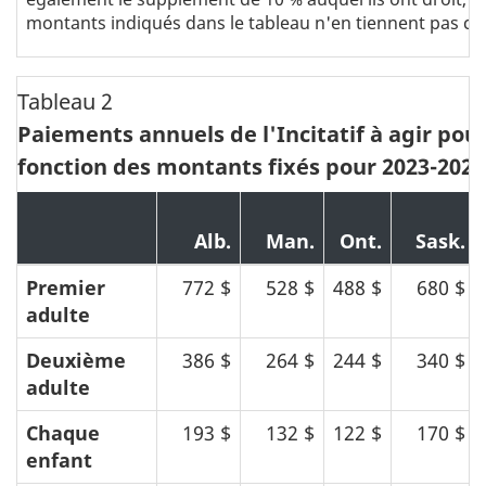
montants indiqués dans le tableau n'en tiennent pas c
Tableau 2
Paiements annuels de l'Incitatif à agir pour
fonction des montants fixés pour 2023-2024
Alb.
Man.
Ont.
Sask.
Premier
772 $
528 $
488 $
680 $
adulte
Deuxième
386 $
264 $
244 $
340 $
adulte
Chaque
193 $
132 $
122 $
170 $
enfant