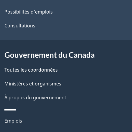
ce
s
Possibilités d’emplois
site
d
Consultations
e
l
Gouvernement du Canada
a
Toutes les coordonnées
p
Ministères et organismes
a
À propos du gouvernement
g
e
Thèmes
Emplois
et