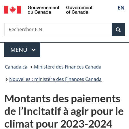
/
Sélec
EN
Passer
Passer
Passer
Government
au
à
à
de
of
contenu
«
la
Canada
Recherche
Rechercher
principal
Au
version
Rec
la
FIN
sujet
HTML
du
simplifiée
langu
Menu
gouvernement
MENU
PRINCIPAL
»
Vous
Canada.ca
Ministère des Finances Canada
êtes
Nouvelles : ministère des Finances Canada
ici :
Montants des paiements
de l’Incitatif à agir pour le
climat pour 2023-2024