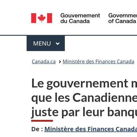
Sélection
de
la
Menu
MENU
PRINCIPAL
langue
Vous
Canada.ca
Ministère des Finances Canada
êtes
Le gouvernement me
ici :
que les Canadiennes
juste par leur ban
De :
Ministère des Finances Canad