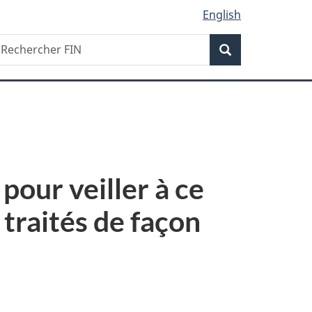
English
Recherche
echercher
Recherche
IN
our veiller à ce
traités de façon