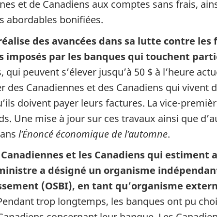
s et de Canadiens aux comptes sans frais, ainsi
s abordables bonifiées.
alise des avancées dans sa lutte contre les 
nds imposés par les banques qui touchent part
, qui peuvent s’élever jusqu’à 50 $ à l’heure act
er des Canadiennes et des Canadiens qui vivent d
’ils doivent payer leurs factures. La vice-premiè
nds. Une mise à jour sur ces travaux ainsi que d’
dans
l’Énoncé économique de l’automne
.
anadiennes et les Canadiens qui estiment avo
 ministre a désigné un organisme indépendan
tissement (OSBI), en tant qu’organisme exter
endant trop longtemps, les banques ont pu choisir
 Canadiens concernant leur banque. Les Canadien