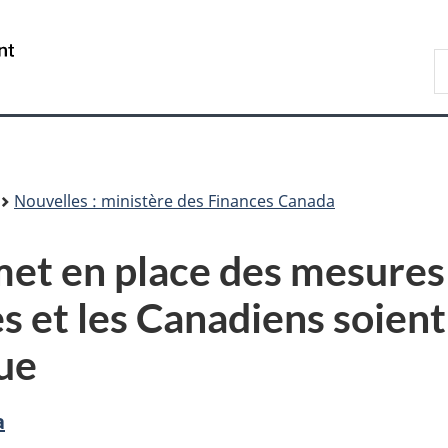
Passer
Passer
Passer
au
à
à
/
R
contenu
«
la
Government
F
principal
Au
version
of
sujet
HTML
Canada
du
simplifiée
gouvernement
»
Nouvelles : ministère des Finances Canada
t en place des mesures p
 et les Canadiens soient 
que
a