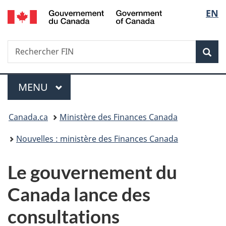
/
Sélec
EN
Passer
Passer
Passer
Government
au
à
à
de
of
contenu
«
la
Canada
Recherche
Rechercher
principal
Au
version
Rec
la
FIN
sujet
HTML
du
simplifiée
langu
Menu
gouvernement
MENU
PRINCIPAL
»
Vous
Canada.ca
Ministère des Finances Canada
êtes
Nouvelles : ministère des Finances Canada
ici :
Le gouvernement du
Canada lance des
consultations