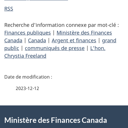
RSS
Recherche d'information connexe par mot-clé :
Finances publiques
|
Ministère des Finances
Canada
|
Canada
|
Argent et finances
|
grand
public
|
communiqués de presse
|
L'hon.
Chrystia Freeland
D
é
2023-12-12
t
À
a
Ministère des Finances Canada
propos
i