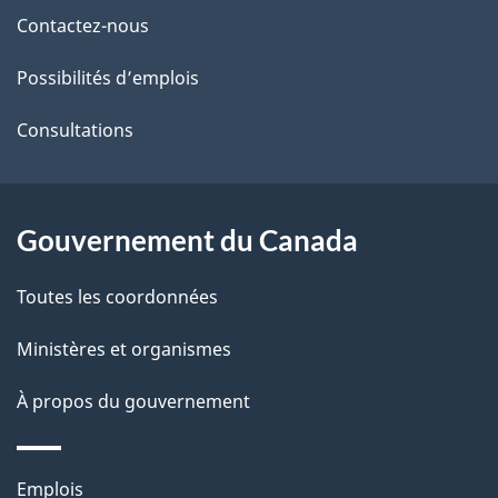
de
l
Contactez-nous
ce
s
Possibilités d’emplois
site
d
Consultations
e
l
Gouvernement du Canada
a
Toutes les coordonnées
p
Ministères et organismes
a
À propos du gouvernement
g
e
Thèmes
Emplois