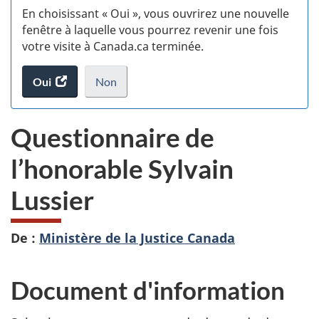
En choisissant « Oui », vous ouvrirez une nouvelle
w
fenêtre à laquelle vous pourrez revenir une fois
votre visite à Canada.ca terminée.
(t
Oui
accéder
Non
d
au
je
.
sondage.
ne
Questionnaire de
veux
pas
l’honorable Sylvain
participer
au
Lussier
sondage
du
site
De :
Ministère de la Justice Canada
web,
Document d'information