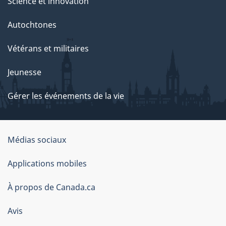
Science et innovation
Autochtones
Vétérans et militaires
Jeunesse
Gérer les événements de la vie
Organisation
Médias sociaux
du
Applications mobiles
gouvernement
du
À propos de Canada.ca
Canada
Avis