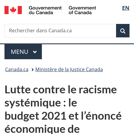
/
Sélec
EN
Passer
Passer
Passer
Government
au
à
à
de
of
contenu
«
la
Canada
Recherche
Rechercher
principal
Au
version
Rec
la
dans
sujet
HTML
Canada.ca
du
simplifiée
langu
Menu
gouvernement
MENU
PRINCIPAL
»
Vous
Canada.ca
Ministère de la Justice Canada
êtes
Lutte contre le racisme
ici :
systémique : le
budget 2021 et l’énoncé
économique de