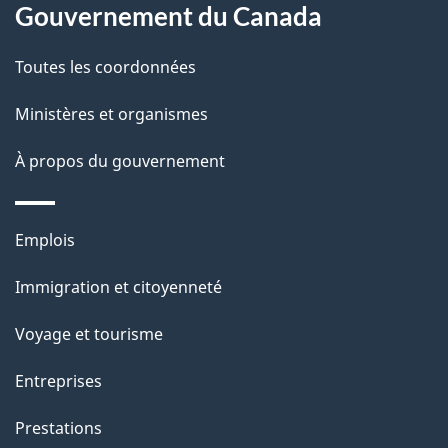
Gouvernement du Canada
propos
i
de
l
Toutes les coordonnées
ce
s
Ministères et organismes
site
d
À propos du gouvernement
e
l
Thèmes
Emplois
et
a
Immigration et citoyenneté
sujets
p
Voyage et tourisme
a
Entreprises
g
Prestations