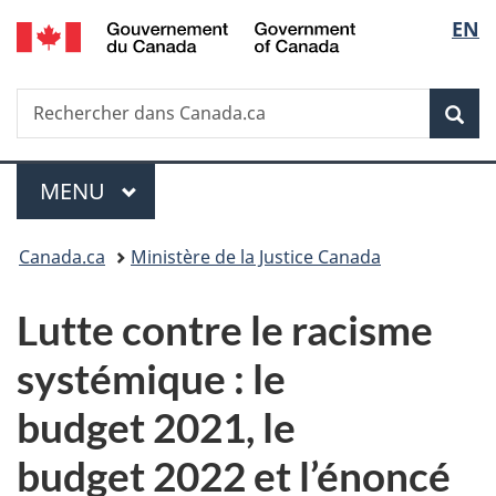
/
Sélec
EN
Passer
Passer
Passer
Government
au
à
à
de
of
contenu
«
la
Canada
Recherche
Rechercher
principal
Au
version
Rec
la
dans
sujet
HTML
Canada.ca
du
simplifiée
langu
Menu
gouvernement
MENU
PRINCIPAL
»
Vous
Canada.ca
Ministère de la Justice Canada
êtes
Lutte contre le racisme
ici :
systémique : le
budget 2021, le
budget 2022 et l’énoncé