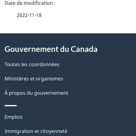
D
é
2022-11-18
t
À
a
Gouvernement du Canada
propos
i
de
l
Toutes les coordonnées
ce
s
Ministères et organismes
site
d
À propos du gouvernement
e
l
Thèmes
Emplois
et
a
Immigration et citoyenneté
sujets